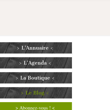
> L’Annuaire <
> L’Agenda <
> La Boutique <
> Le Blog <
> Abonnez-vous ! <