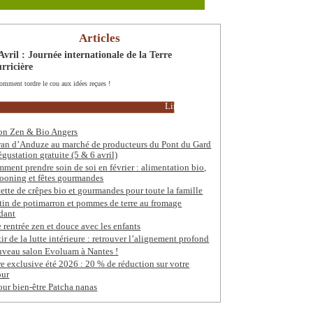
Articles
Avril : Journée internationale de la Terre
rricière
omment tordre le cou aux idées reçues !
Lire la suite
on Zen & Bio Angers
ran d’Anduze au marché de producteurs du Pont du Gard
égustation gratuite (5 & 6 avril)
ment prendre soin de soi en février : alimentation bio,
ooning et fêtes gourmandes
ette de crêpes bio et gourmandes pour toute la famille
tin de potimarron et pommes de terre au fromage
dant
 rentrée zen et douce avec les enfants
tir de la lutte intérieure : retrouver l’alignement profond
veau salon Evoluam à Nantes !
re exclusive été 2026 : 20 % de réduction sur votre
our
our bien-être Patcha nanas