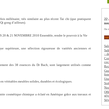
22 
ois millénaire, très similaire au plus récent Tai chi (que pratiquent
Qi gong d’ailleurs).
nou
Ou c
LES 20 & 21 NOVEMBRE 2010 Ensemble, rendre le pouvoir à la Vie
Sal
que supérieure, une sélection rigoureuse de variétés anciennes et
Saf
– d
Com
coc
oppement des 38 essences du Dr Bach, sont largement utilisés comme
Rec
Gra
fon
Une
en véritables meubles solides, durables et écologiques.
Sor
Nou
Off
strie cosmétique chimique a éclaté en Amérique grâce aux travaux et
séj
Séj