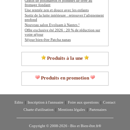
Gratin de potimarron et pommes de terre au
fromage fondant
Une rentrée zen et douce avec les enfants
Sortir de la lutte intérieure : retrouver l’alignement
profond
Nouveau salon Evoluam à Nantes !
Offre exclusive été 2026 : 20 % de réduction sur
votre séjour
Séjour bien-être Patcha nanas
Produits à la une
Produits en promotion
Edito
|
Inscription à l'annuaire
|
Foire aux questions
|
Contact
Charte d'utilisation
|
Mentions légales
|
Partenaires
Copyright © 2008-2026 -
Bio et Bien-être.fr®