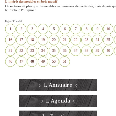
L'intérêt des meubles en bois massif
On ne trouvait plus que des meubles en panneaux de particules, mais depuis qu
leur retour. Pourquoi ?
Page n°43 sur 51
1
2
3
4
5
6
7
8
9
10
16
17
18
19
20
21
22
23
24
25
31
32
33
34
35
36
37
38
39
40
46
47
48
49
50
51
> L’Annuaire <
> L’Agenda <