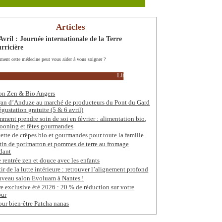
Articles
Avril : Journée internationale de la Terre
rricière
ent cette médecine peut vous aider à vous soigner ?
Lire la suite
on Zen & Bio Angers
ran d’Anduze au marché de producteurs du Pont du Gard
égustation gratuite (5 & 6 avril)
ment prendre soin de soi en février : alimentation bio,
ooning et fêtes gourmandes
ette de crêpes bio et gourmandes pour toute la famille
tin de potimarron et pommes de terre au fromage
dant
 rentrée zen et douce avec les enfants
tir de la lutte intérieure : retrouver l’alignement profond
veau salon Evoluam à Nantes !
re exclusive été 2026 : 20 % de réduction sur votre
our
our bien-être Patcha nanas