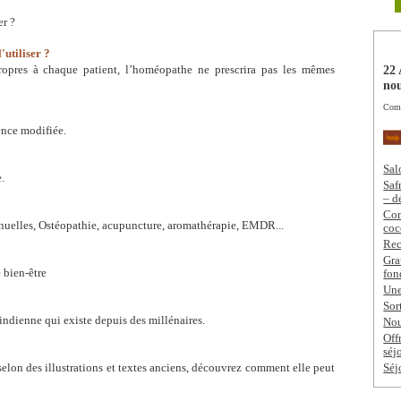
r ?
'utiliser ?
22 
opres à chaque patient, l’homéopathe ne prescrira pas les mêmes
nou
Comm
ence modifiée.
Sal
e.
Saf
– d
Com
nuelles, Ostéopathie, acupuncture, aromathérapie, EMDR...
coc
Rec
Gra
 bien-être
fon
Une
Sor
indienne qui existe depuis des millénaires.
Nou
Off
séj
 selon des illustrations et textes anciens, découvrez comment elle peut
Séj