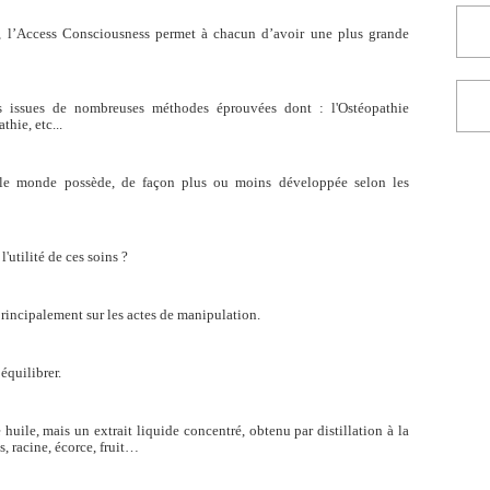
 l’Access Consciousness permet à chacun d’avoir une plus grande
es issues de nombreuses méthodes éprouvées dont : l'Ostéopathie
hie, etc...
 le monde possède, de façon plus ou moins développée selon les
'utilité de ces soins ?
rincipalement sur les actes de manipulation.
oéquilibrer.
huile, mais un extrait liquide concentré, obtenu par distillation à la
is, racine, écorce, fruit…