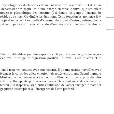
physiologiques déclenchées devraient revenir à la normale - et dans un
 débarrasser des séquelles d’une charge émotive, pourvu que ses effets
rocessus péristaltique des intestins (qui donne les gargouillements du
 résidus du stress. On digère les émotions. Cette fonction est nommée le «
ne perd sa capacité naturelle d’auto-régulation et d’auto-guérison, que la
développé des outils dans le cadre d’un processus thérapeutique afin de
te d’outils dits « psycho-corporels » : la parole enracinée, les massages
e éveillé dirigé, la régression positive, le travail avec la voix et le
ent à rester en contact avec son ressenti. Il pourra ensuite travailler avec
vement le corps des effets émotionnels restés en suspens. Quand l’armure
bio-énergie recommence à couler plus librement, une « poussée bio-
sentir. Le thérapeute pourra accompagner le client avec des séances de
érieur ». Il dispose aussi d’autres outils afin de laisser émerger le matériel
age puisse laisser place à l’émergence de l’être profond.