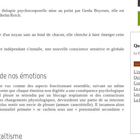
thérapie psychocorporelle mise au point par Gerda Boyesen, elle est
ilhelm Reich.
 d'un noyau sain au fond de chacun, elle cherche à faire émerger cette
Qu’
tre indépendant s’installe, une nouvelle conscience sensitive et globale
Le T
L'e
e de nos émotions
Qu'
Com
ont vus comme des aspects fonctionnant ensemble, suivant un même
Le 
ontre que chaque émotion non digérée a une conséquence psychologique
Les
 pleure se retiendra par un blocage respiratoire et des contractions
des changements physiologiques, deviendront une partie de sa structure
La 
lus sentir son envie de pleurer (armure caractérielle). Il incarnera alors
rsonnalité primaire » se cachera sous une « personnalité secondaire »
taltisme