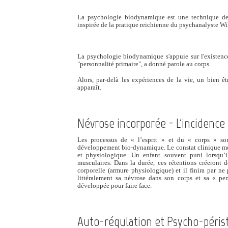
La psychologie biodynamique est une technique de 
inspirée de la pratique reichienne du psychanalyste W
La psychologie biodynamique s'appuie sur l'existence
"personnalité primaire", a donné parole au corps.
Alors, par-delà les expériences de la vie, un bien ê
apparaît.
Névrose incorporée - L'incidenc
Les processus de « l’esprit » et du « corps » s
développement bio-dynamique. Le constat clinique m
et physiologique. Un enfant souvent puni lorsqu’il
musculaires. Dans la durée, ces rétentions créeront 
corporelle (armure physiologique) et il finira par ne p
littéralement sa névrose dans son corps et sa « pe
développée pour faire face.
Auto-régulation et Psycho-péris