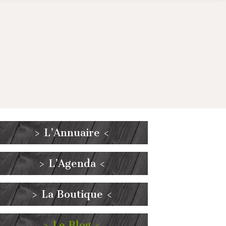
> L’Annuaire <
> L’Agenda <
> La Boutique <
> Le Blog <