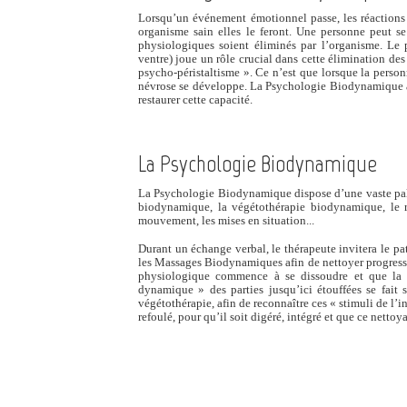
Lorsqu’un événement émotionnel passe, les réactions 
organisme sain elles le feront. Une personne peut se
physiologiques soient éliminés par l’organisme. Le p
ventre) joue un rôle crucial dans cette élimination des
psycho-péristaltisme ». Ce n’est que lorsque la person
névrose se développe. La Psychologie Biodynamique a 
restaurer cette capacité.
La Psychologie Biodynamique
La Psychologie Biodynamique dispose d’une vaste palet
biodynamique, la végétothérapie biodynamique, le rêv
mouvement, les mises en situation...
Durant un échange verbal, le thérapeute invitera le pati
les Massages Biodynamiques afin de nettoyer progressi
physiologique commence à se dissoudre et que la 
dynamique » des parties jusqu’ici étouffées se fait 
végétothérapie, afin de reconnaître ces « stimuli de l’int
refoulé, pour qu’il soit digéré, intégré et que ce nettoy