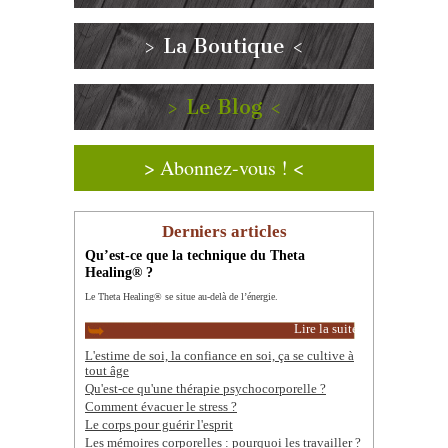
> La Boutique <
> Le Blog <
> Abonnez-vous ! <
Derniers articles
Qu’est-ce que la technique du Theta
Healing® ?
Le Theta Healing® se situe au-delà de l’énergie.
Lire la suite
L'estime de soi, la confiance en soi, ça se cultive à
tout âge
Qu'est-ce qu'une thérapie psychocorporelle ?
Comment évacuer le stress ?
Le corps pour guérir l'esprit
Les mémoires corporelles : pourquoi les travailler ?