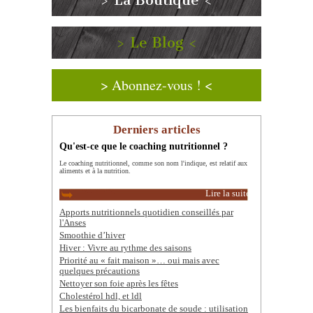
> La Boutique <
> Le Blog <
> Abonnez-vous ! <
Derniers articles
Qu'est-ce que le coaching nutritionnel ?
Le coaching nutritionnel, comme son nom l'indique, est relatif aux
aliments et à la nutrition.
Lire la suite
Apports nutritionnels quotidien conseillés par
l'Anses
Smoothie d’hiver
Hiver : Vivre au rythme des saisons
Priorité au « fait maison »… oui mais avec
quelques précautions
Nettoyer son foie après les fêtes
Cholestérol hdl, et ldl
Les bienfaits du bicarbonate de soude : utilisation