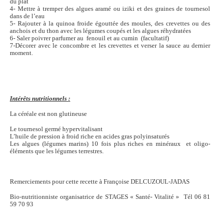
du plat
4- Mettre à tremper des algues aramé ou iziki et des graines de tournesol
dans de l’eau
5- Rajouter à la quinoa froide égouttée des moules, des crevettes ou des
anchois et du thon avec les légumes coupés et les algues réhydratées
6- Saler poivrer parfumer au fenouil et au cumin (facultatif)
7-Décorer avec le concombre et les crevettes et verser la sauce au dernier
moment.
Intérêts nutritionnels :
La céréale est non glutineuse
Le tournesol germé hypervitalisant
L’huile de pression à froid riche en acides gras polyinsaturés
Les algues (légumes marins) 10 fois plus riches en minéraux et oligo-
éléments que les légumes terrestres.
Remerciements pour cette recette à Françoise DELCUZOUL-JADAS
Bio-nutritionniste organisatrice de STAGES « Santé- Vitalité » Tél 06 81
59 70 93