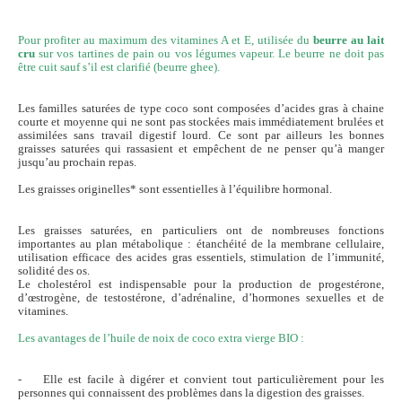
Pour profiter au maximum des vitamines A et E, utilisée du
beurre au lait
cru
sur vos tartines de pain ou vos légumes vapeur. Le beurre ne doit pas
être cuit sauf s’il est clarifié (beurre ghee).
Les familles saturées de type coco sont composées d’acides gras à chaine
courte et moyenne qui ne sont pas stockées mais immédiatement brulées et
assimilées sans travail digestif lourd. Ce sont par ailleurs les bonnes
graisses saturées qui rassasient et empêchent de ne penser qu’à manger
jusqu’au prochain repas.
Les graisses originelles* sont essentielles à l’équilibre hormonal.
Les graisses saturées, en particuliers ont de nombreuses fonctions
importantes au plan métabolique : étanchéité de la membrane cellulaire,
utilisation efficace des acides gras essentiels, stimulation de l’immunité,
solidité des os.
Le cholestérol est indispensable pour la production de progestérone,
d’œstrogène, de testostérone, d’adrénaline, d’hormones sexuelles et de
vitamines.
Les avantages de l’huile de noix de coco extra vierge BIO :
- Elle est facile à digérer et convient tout particulièrement pour les
personnes qui connaissent des problèmes dans la digestion des graisses.