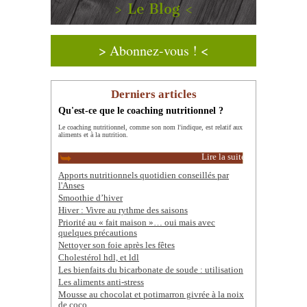
> Le Blog <
> Abonnez-vous ! <
Derniers articles
Qu'est-ce que le coaching nutritionnel ?
Le coaching nutritionnel, comme son nom l'indique, est relatif aux
aliments et à la nutrition.
Lire la suite
Apports nutritionnels quotidien conseillés par
l'Anses
Smoothie d’hiver
Hiver : Vivre au rythme des saisons
Priorité au « fait maison »… oui mais avec
quelques précautions
Nettoyer son foie après les fêtes
Cholestérol hdl, et ldl
Les bienfaits du bicarbonate de soude : utilisation
Les aliments anti-stress
Mousse au chocolat et potimarron givrée à la noix
de coco.