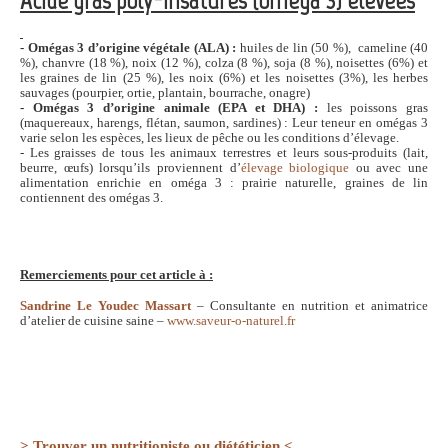
Acide gras poly-insaturés (oméga 3) élevées
- Omégas 3 d’origine végétale (ALA) :
huiles de lin (50 %), cameline (40
%), chanvre (18 %), noix (12 %), colza (8 %), soja (8 %), noisettes (6%) et
les graines de lin (25 %), les noix (6%) et les noisettes (3%), les herbes
sauvages (pourpier, ortie, plantain, bourrache, onagre)
- Omégas 3 d’origine animale (EPA et DHA) :
les poissons gras
(maquereaux, harengs, flétan, saumon, sardines) : Leur teneur en omégas 3
varie selon les espèces, les lieux de pêche ou les conditions d’élevage.
- Les graisses de tous les animaux terrestres et leurs sous-produits (lait,
beurre, œufs) lorsqu’ils proviennent d’
élevage biologique
ou avec une
alimentation enrichie en oméga 3 : prairie naturelle, graines de lin
contiennent des omégas 3.
Remerciements pour cet article à :
Sandrine Le Youdec Massart
– Consultante en nutrition et animatrice
d’atelier de cuisine saine –
www.saveur-o-naturel.fr
> Trouver un nutritioniste ou diététicien <