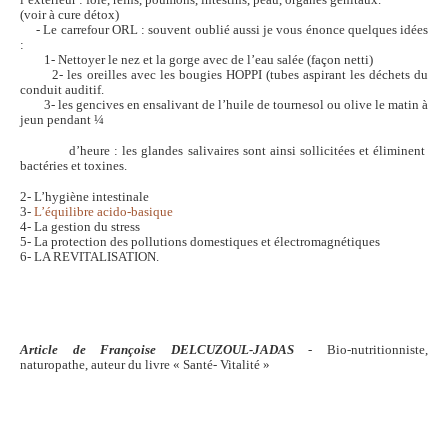
l’extérieur : foie, reins, poumons, intestins, peau, organes génitaux.
(voir à cure détox)
- Le carrefour ORL : souvent oublié aussi je vous énonce quelques idées
:
1- Nettoyer le nez et la gorge avec de l’eau salée (façon netti)
2- les oreilles avec les bougies HOPPI (tubes aspirant les déchets du
conduit auditif.
3- les gencives en ensalivant de l’huile de tournesol ou olive le matin à
jeun pendant ¼
d’heure : les glandes salivaires sont ainsi sollicitées et éliminent
bactéries et toxines.
2- L’hygiène intestinale
3-
L’équilibre acido-basique
4- La gestion du stress
5- La protection des pollutions domestiques et électromagnétiques
6- LA REVITALISATION.
Article de
Françoise DELCUZOUL-JADAS
- Bio-nutritionniste,
naturopathe, auteur du livre « Santé- Vitalité »