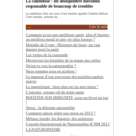
La candidose : un déséquilibre méconnu
responsable de beaucoup de troubles
La candidose tient son nom d’une bactérie appelée Candida Albican.
Cette bactérie, présente de...
Lire la suite
Comment avoir une meilleure santé, plus d’énergie,
un meilleur moral et une vie plus longue ?
Maladie de Lyme - Morsures de tique, un vrai
danger pour la santé
Les vertus de la consoude
Découvrez les bienfaits de la soupe aux orties
Qu'est-ce que la naturopathie ?
Nous sommes tous en acidose !
Le manque d’eau provoque des troubles parfois
graves
Le magnésium : bien plus qu’un anti-stress !
L’intestin, organe clé de notre santé
BOOSTER SON IMMUNITE, pour un hiver au top
!
Stress : la déprime saisonnière
Comment mieux gérer son stress en 2015 ?
Métaux lourds, les dangers, des solutions
Congrès International de Naturopathie ICNM 2013
LA NATUROPATHIE