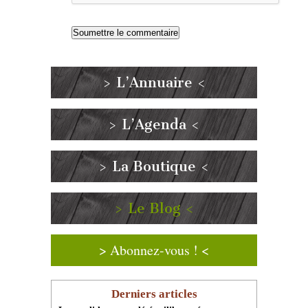
> L’Annuaire <
> L’Agenda <
> La Boutique <
> Le Blog <
> Abonnez-vous ! <
Derniers articles