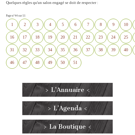
Quelques règles qu'un salon engagé se doit de respecter :
Page n°44 sur 51
1
2
3
4
5
6
7
8
9
10
16
17
18
19
20
21
22
23
24
25
31
32
33
34
35
36
37
38
39
40
46
47
48
49
50
51
> L’Annuaire <
> L’Agenda <
> La Boutique <