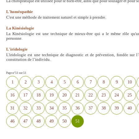
La chiropratique est utilisée pour le bien-être, ainsi que pour soulager et pour
L'homéopathie
C'est une méthode de traitement naturel et simple à prendre.
La Kinésiologie
La Kinésiologie est une technique de mieux-être qui a le même rôle qu'
personne.
L'iridologie
L'iridologie est une technique de diagnostic et de prévention, fondée sur l
constitution de l’individu.
Page n°51 sur 51
1
2
3
4
5
6
7
8
9
10
16
17
18
19
20
21
22
23
24
25
31
32
33
34
35
36
37
38
39
40
46
47
48
49
50
51