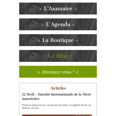
> L’Annuaire <
> L’Agenda <
> La Boutique <
> Le Blog <
> Abonnez-vous ! <
Articles
22 Avril : Journée internationale de la Terre
nourricière
Porter la nature sur soi, en douceur de coton, en légéreté de lin, en
chanvre, en soie.