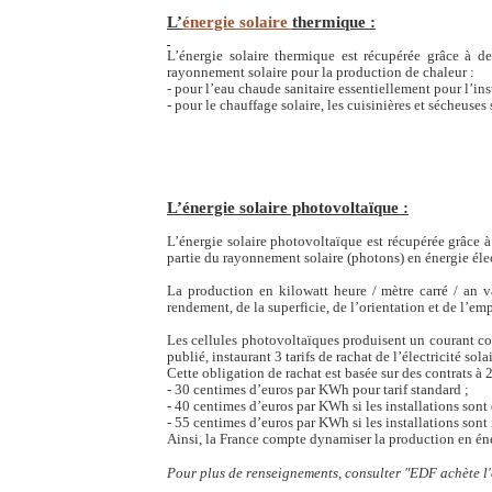
L’
énergie solaire
thermique :
L’énergie solaire thermique
est récupérée grâce à de
rayonnement solaire pour la production de chaleur :
- pour l’eau chaude sanitaire essentiellement pour l’inst
- pour le chauffage solaire, les cuisinières et sécheuses
L’énergie solaire photovoltaïque :
L’énergie solaire photovoltaïque est récupérée grâce 
partie du rayonnement solaire (photons) en énergie éle
La production en kilowatt heure / mètre carré / an v
rendement, de la superficie, de l’orientation et de l’emp
Les cellules photovoltaïques produisent un courant cont
publié, instaurant 3 tarifs de rachat de l’électricité so
Cette obligation de rachat est basée sur des contrats à 20 
- 30 centimes d’euros par KWh pour tarif standard ;
- 40 centimes d’euros par KWh si les installations son
- 55 centimes d’euros par KWh si les installations sont
Ainsi, la France compte dynamiser la production en éne
Pour plus de renseignements, consulter "EDF achète l'é