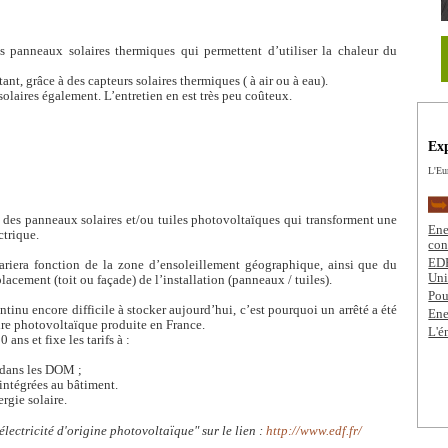
s panneaux solaires thermiques qui permettent d’utiliser la chaleur du
ant, grâce à des capteurs solaires thermiques ( à air ou à eau).
 solaires également. L’entretien en est très peu coûteux.
Exp
L'Eu
à des panneaux solaires et/ou tuiles photovoltaïques qui transforment une
Ene
ctrique.
con
EDF
ariera fonction de la zone d’ensoleillement géographique, ainsi que du
Uni
lacement (toit ou façade) de l’installation (panneaux / tuiles).
Pou
inu encore difficile à stocker aujourd’hui, c’est pourquoi un arrêté a été
Ener
laire photovoltaïque produite en France.
L'é
ans et fixe les tarifs à :
t dans les DOM ;
 intégrées au bâtiment.
rgie solaire.
lectricité d'origine photovoltaïque" sur le lien :
http://www.edf.fr/