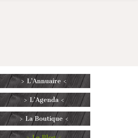
> L’Annuaire <
> L’Agenda <
> La Boutique <
> Le Blog <