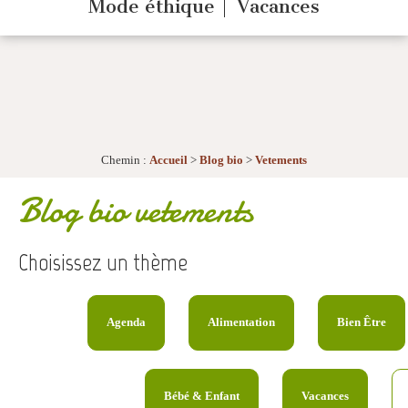
Mode éthique
Vacances
Chemin :
Accueil
>
Blog bio
>
Vetements
Blog bio vetements
Choisissez un thème
Agenda
Alimentation
Bien Être
Bébé & Enfant
Vacances