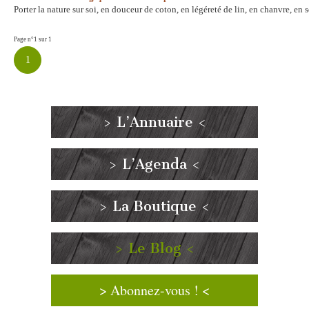
Porter la nature sur soi, en douceur de coton, en légéreté de lin, en chanvre, e
Page n°1 sur 1
1
> L’Annuaire <
> L’Agenda <
> La Boutique <
> Le Blog <
> Abonnez-vous ! <