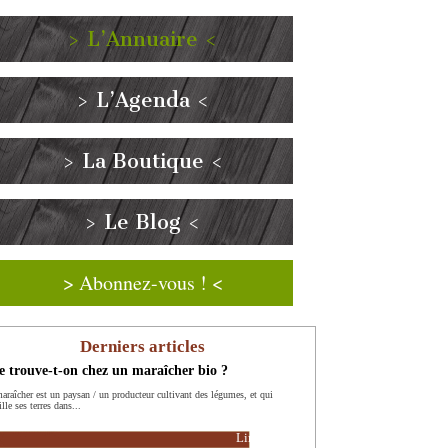
> L’Annuaire <
> L’Agenda <
> La Boutique <
> Le Blog <
> Abonnez-vous ! <
Derniers articles
 trouve-t-on chez un maraîcher bio ?
araîcher est un paysan / un producteur cultivant des légumes, et qui
ille ses terres dans...
Lire la suite