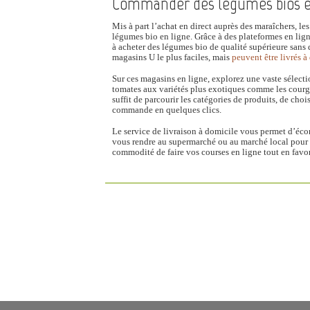
Commander des légumes bios e
Mis à part l’achat en direct auprès des maraîchers, l
légumes bio en ligne. Grâce à des plateformes en lig
à acheter des légumes bio de qualité supérieure sans q
magasins U le plus faciles, mais
peuvent être livrés 
Sur ces magasins en ligne, explorez une vaste sélectio
tomates aux variétés plus exotiques comme les courge
suffit de parcourir les catégories de produits, de chois
commande en quelques clics.
Le service de livraison à domicile vous permet d’éco
vous rendre au supermarché ou au marché local pour o
commodité de faire vos courses en ligne tout en favo