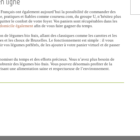
n ligne
es Français ont également aujourd’hui la possibilité de commander des
ne, pratiques et fiables comme coursesu.com, du groupe U, n’hésitez plus
uitter le confort de votre foyer. Vos paniers sont récupérables dans les
à domicile également
afin de vous faire gagner du temps.
n de légumes bio frais, allant des classiques comme les carottes et les
s et les choux de Bruxelles. Le fonctionnement est simple : il vous
ir vos légumes préférés, de les ajouter à votre panier virtuel et de passer
nomiser du temps et des efforts précieux. Vous n’avez plus besoin de
btenir des légumes bio frais. Vous pouvez désormais profiter de la
risant une alimentation saine et respectueuse de l’environnement.