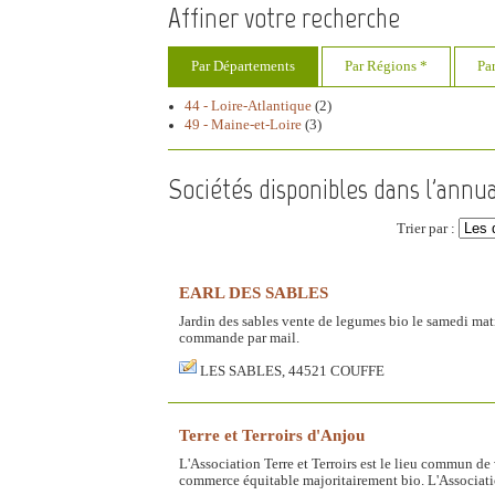
Affiner votre recherche
Par Départements
Par Régions *
Pa
44 - Loire-Atlantique
(2)
49 - Maine-et-Loire
(3)
Sociétés disponibles dans l'annu
Trier par :
EARL DES SABLES
Jardin des sables vente de legumes bio le samedi ma
commande par mail.
LES SABLES, 44521 COUFFE
Terre et Terroirs d'Anjou
L'Association Terre et Terroirs est le lieu commun d
commerce équitable majoritairement bio. L'Associati