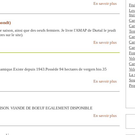
En savoir plus
Fru
Les
fru
Car
ondt)
Car
e saison, ainsi que des oeufs fermiers. Je livre l'AMAP de Durtal le jeudi
Ter
es sur le site).
Car
Car
En savoir plus
Car
Fon
Vel
Car
namique.Existe depuis 1943.Possède 94 hectares de vergers bio.35
Vel
La 
Sou
En savoir plus
Pro
ISON. VIANDE DE BOEUF EGALEMENT DISPONIBLE
En savoir plus