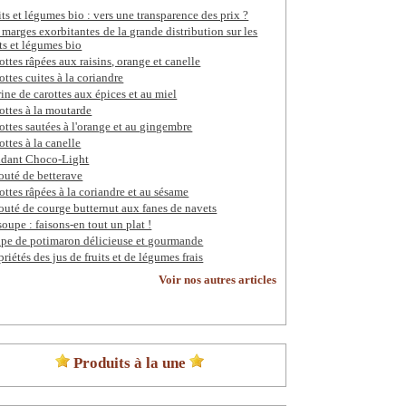
its et légumes bio : vers une transparence des prix ?
 marges exorbitantes de la grande distribution sur les
its et légumes bio
ottes râpées aux raisins, orange et canelle
ottes cuites à la coriandre
rine de carottes aux épices et au miel
ottes à la moutarde
ottes sautées à l'orange et au gingembre
ottes à la canelle
dant Choco-Light
outé de betterave
ottes râpées à la coriandre et au sésame
outé de courge butternut aux fanes de navets
soupe : faisons-en tout un plat !
pe de potimaron délicieuse et gourmande
priétés des jus de fruits et de légumes frais
Voir nos autres articles
Produits à la une