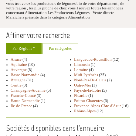
vous trouverez les producteurs de légumes bio de votre département , de
votre région , les plus proche de chez vous.Trouvez toutes les annonces
concernant Alimentation Les Producteurs Légumes - Vente directe
Maraichers présente dans la catégorie Alimentation
Affiner votre recherche
Par Régions *
Par catégories
Alsace
(4)
Languedoc-Roussillon
(12)
Aquitaine
(10)
Limousin
(1)
Auvergne
(8)
Lorraine
(4)
Basse-Normandie
(4)
Midi-Pyrénées
(25)
Bretagne
(31)
Nord-Pas-De-Calais
(2)
Centre
(3)
Outre-Mer
(1)
Champagne-Ardenne
(5)
Pays-de-la-Loire
(5)
Franche-Comté
(3)
Picardie
(1)
Haute-Normandie
(1)
Poitou-Charentes
(6)
Ile-de-France
(4)
Provence-Alpes-Côte-d'Azur
(16)
Rhône-Alpes
(12)
Sociétés disponibles dans l'annuaire