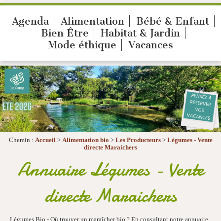
Agenda
Alimentation
Bébé & Enfant
Bien Être
Habitat & Jardin
Mode éthique
Vacances
Chemin :
Accueil
>
Alimentation bio
>
Les Producteurs
>
Légumes - Vente
directe Maraichers
Annuaire Légumes - Vente
directe Maraichers
Légumes Bio - Où trouver un maraîcher bio ? En consultant notre annuaire,