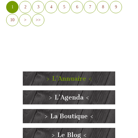
1
2
3
4
5
6
7
8
9
10
>
>>
> L’Annuaire <
> L’Agenda <
> La Boutique <
> Le Blog <