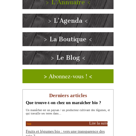
> L’Annuaire <
> L’Agenda <
> La Boutique <
> Le Blog <
> Abonnez-vous ! <
Derniers articles
Que trouve-t-on chez un maraîcher bio ?
Un maraîcher est un paysan / un producteur cultivant des légumes, et
qui travaille ses terres dans...
Lire la suite
Fruits et légumes bio : vers une transparence des