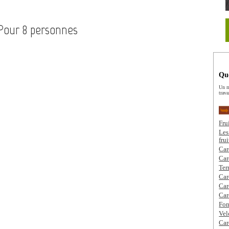
 Pour 8 personnes
Que
Un m
trava
Fru
Les
fru
Car
Car
Ter
Car
Car
Car
Fon
Vel
Car