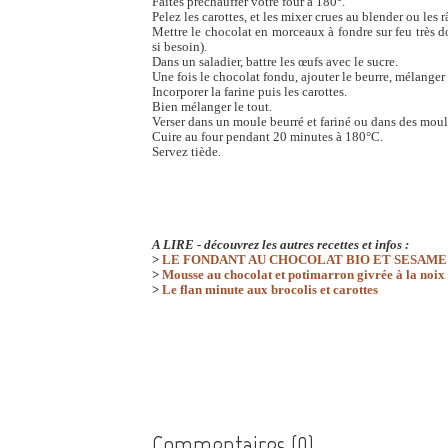
Faites préchauffer votre four à 180°.
Pelez les carottes, et les mixer crues au blender ou les r
Mettre le chocolat en morceaux à fondre sur feu très 
si besoin).
Dans un saladier, battre les œufs avec le sucre.
Une fois le chocolat fondu, ajouter le beurre, mélanger
Incorporer la farine puis les carottes.
Bien mélanger le tout.
Verser dans un moule beurré et fariné ou dans des moul
Cuire au four pendant 20 minutes à 180°C.
Servez tiède.
A LIRE - découvrez les autres recettes et infos :
>
LE FONDANT AU CHOCOLAT BIO ET SESAME
>
Mousse au chocolat et potimarron givrée à la noix
>
Le flan minute aux brocolis et carottes
Commentaires (0)