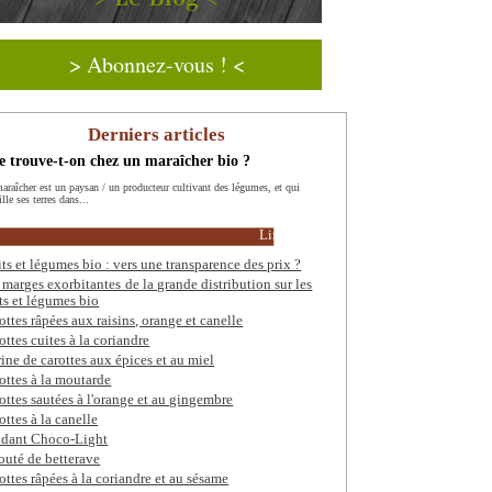
> Abonnez-vous ! <
Derniers articles
 trouve-t-on chez un maraîcher bio ?
araîcher est un paysan / un producteur cultivant des légumes, et qui
ille ses terres dans...
Lire la suite
its et légumes bio : vers une transparence des prix ?
 marges exorbitantes de la grande distribution sur les
its et légumes bio
ottes râpées aux raisins, orange et canelle
ottes cuites à la coriandre
rine de carottes aux épices et au miel
ottes à la moutarde
ottes sautées à l'orange et au gingembre
ottes à la canelle
dant Choco-Light
outé de betterave
ottes râpées à la coriandre et au sésame