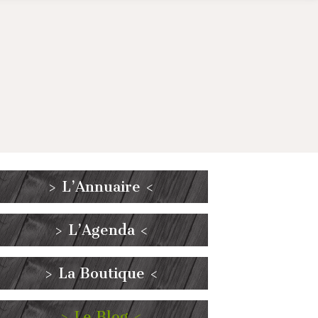
> L’Annuaire <
> L’Agenda <
> La Boutique <
> Le Blog <