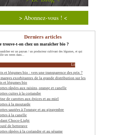
> Abonnez-vous ! <
Derniers articles
 trouve-t-on chez un maraîcher bio ?
araîcher est un paysan / un producteur cultivant des légumes, et qui
ille ses terres dans...
Lire la suite
its et légumes bio : vers une transparence des prix ?
 marges exorbitantes de la grande distribution sur les
its et légumes bio
ottes râpées aux raisins, orange et canelle
ottes cuites à la coriandre
rine de carottes aux épices et au miel
ottes à la moutarde
ottes sautées à l'orange et au gingembre
ottes à la canelle
dant Choco-Light
outé de betterave
ottes râpées à la coriandre et au sésame