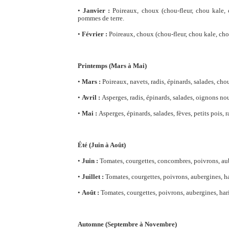
•
Janvier :
Poireaux, choux (chou-fleur, chou kale, c
pommes de terre.
•
Février :
Poireaux, choux (chou-fleur, chou kale, chou 
Printemps (Mars à Mai)
•
Mars :
Poireaux, navets, radis, épinards, salades, cho
•
Avril :
Asperges, radis, épinards, salades, oignons nou
•
Mai :
Asperges, épinards, salades, fèves, petits pois, 
Été (Juin à Août)
•
Juin :
Tomates, courgettes, concombres, poivrons, aube
•
Juillet :
Tomates, courgettes, poivrons, aubergines, har
•
Août :
Tomates, courgettes, poivrons, aubergines, har
Automne (Septembre à Novembre)