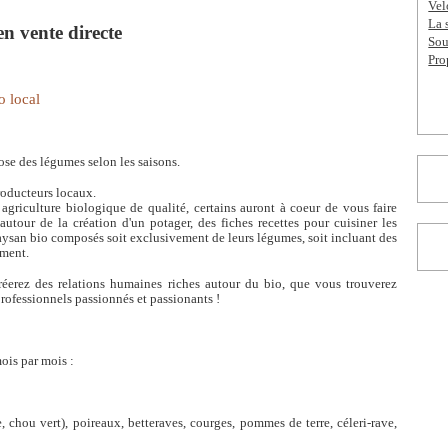
Vel
La 
en vente directe
Sou
Pro
o local
ose des légumes selon les saisons.
producteurs locaux.
agriculture biologique de qualité, certains auront à coeur de vous faire
autour de la création d'un potager, des fiches recettes pour cuisiner les
aysan bio composés soit exclusivement de leurs légumes, soit incluant des
ement.
réerez des relations humaines riches autour du bio, que vous trouverez
professionnels passionnés et passionants !
mois par mois :
 chou vert), poireaux, betteraves, courges, pommes de terre, céleri-rave,