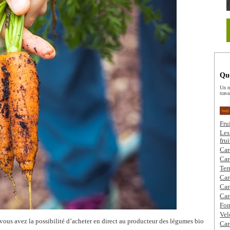
Que
Un m
trava
Fru
Les
fru
Car
Car
Ter
Car
Car
Car
Fon
Vel
 vous avez la possibilité d’acheter en direct au producteur des légumes bio
Car