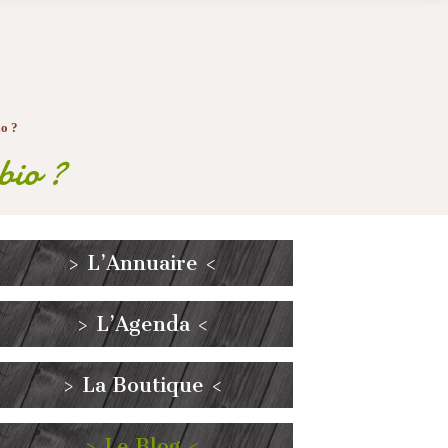
io ?
bio ?
> L’Annuaire <
> L’Agenda <
> La Boutique <
> Le Blog <