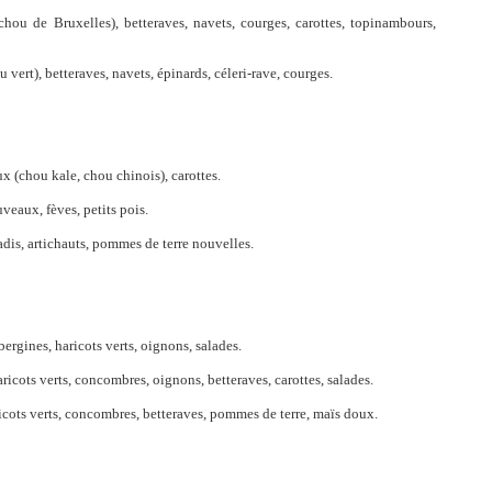
hou de Bruxelles), betteraves, navets, courges, carottes, topinambours,
vert), betteraves, navets, épinards, céleri-rave, courges.
ux (chou kale, chou chinois), carottes.
veaux, fèves, petits pois.
radis, artichauts, pommes de terre nouvelles.
rgines, haricots verts, oignons, salades.
icots verts, concombres, oignons, betteraves, carottes, salades.
icots verts, concombres, betteraves, pommes de terre, maïs doux.