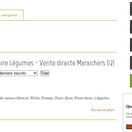
r catégories
aire Légumes - Vente directe Maraichers (
12
)
de saison (Abricot, Pêche, Pomme, Poire, Kiwi, Petits fruits..) Appelez
Que
En savoir plus
Un m
trava