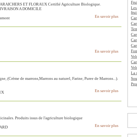
Fru
RAICHERS ET FLORAUX Certifié Agriculture Biologique.
Les
LIVRAISON A DOMICILE
fru
En savoir plus
'amont
Car
Car
Ter
Car
Car
Car
Fon
En savoir plus
Vel
Car
Vel
La 
gne, (Crème de marrons,Marrons au naturel, Farine, Puree de Marrons...).
Sou
Pro
En savoir plus
UX
icinales. Produits issus de l'agriculture biologique
En savoir plus
GARD