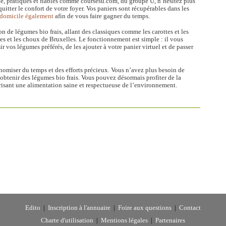
ne, pratiques et fiables comme coursesu.com, du groupe U, n’hésitez plus
uitter le confort de votre foyer. Vos paniers sont récupérables dans les
à domicile également
afin de vous faire gagner du temps.
n de légumes bio frais, allant des classiques comme les carottes et les
s et les choux de Bruxelles. Le fonctionnement est simple : il vous
ir vos légumes préférés, de les ajouter à votre panier virtuel et de passer
nomiser du temps et des efforts précieux. Vous n’avez plus besoin de
btenir des légumes bio frais. Vous pouvez désormais profiter de la
risant une alimentation saine et respectueuse de l’environnement.
Edito
|
Inscription à l'annuaire
|
Foire aux questions
|
Contact
Charte d'utilisation
|
Mentions légales
|
Partenaires