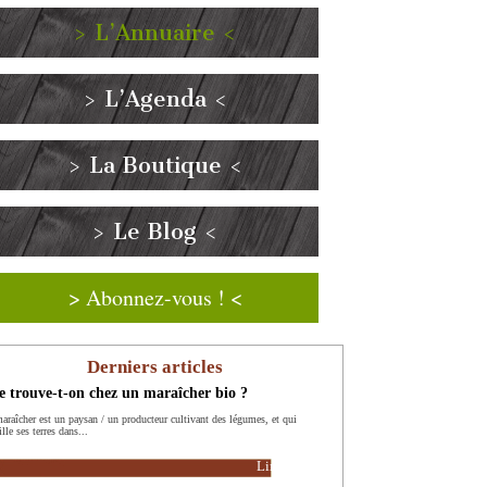
> L’Annuaire <
> L’Agenda <
> La Boutique <
> Le Blog <
> Abonnez-vous ! <
Derniers articles
 trouve-t-on chez un maraîcher bio ?
araîcher est un paysan / un producteur cultivant des légumes, et qui
ille ses terres dans...
Lire la suite