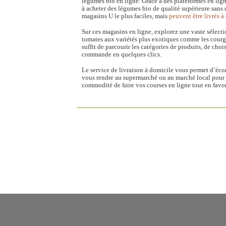
légumes bio en ligne. Grâce à des plateformes en lig
à acheter des légumes bio de qualité supérieure sans q
magasins U le plus faciles, mais
peuvent être livrés 
Sur ces magasins en ligne, explorez une vaste sélectio
tomates aux variétés plus exotiques comme les courge
suffit de parcourir les catégories de produits, de chois
commande en quelques clics.
Le service de livraison à domicile vous permet d’éco
vous rendre au supermarché ou au marché local pour o
commodité de faire vos courses en ligne tout en favo