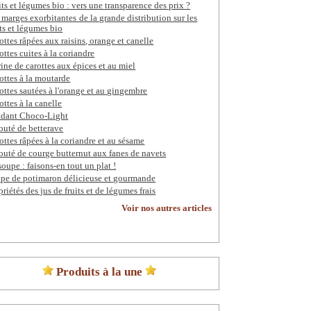
its et légumes bio : vers une transparence des prix ?
 marges exorbitantes de la grande distribution sur les
its et légumes bio
ottes râpées aux raisins, orange et canelle
ottes cuites à la coriandre
rine de carottes aux épices et au miel
ottes à la moutarde
ottes sautées à l'orange et au gingembre
ottes à la canelle
dant Choco-Light
outé de betterave
ottes râpées à la coriandre et au sésame
outé de courge butternut aux fanes de navets
soupe : faisons-en tout un plat !
pe de potimaron délicieuse et gourmande
priétés des jus de fruits et de légumes frais
Voir nos autres articles
Produits à la une