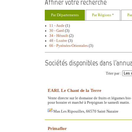
Affiner votre recherche
Par Départements
Par Régions *
Pa
11 - Aude
(1)
30 - Gard
(3)
34 - Hérault
(2)
48 - Lozère
(3)
66 - Pyrénées-Orientales
(3)
Sociétés disponibles dans l'annu
Trier par :
EARL Le Chant de la Terre
Vente directe sur le domaine de fruits et légumes bio 
pour horaire et marché à Perpignan le samedi matin.
Mas Les Ripouilles, 66570 Saint Nazaire
Primaflor