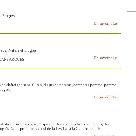
t Progrès
En savoir plus
Label Nature et Progrès
En savoir plus
0 LANSARGUES
es de châtaigne sans gluten, du jus de pomme, compotes pomme, pomme-
Progrès
En savoir plus
adislas et sa compagne, proposent des légumes lacto-fermentés, des
Progrès. Nous proposons aussi de la Lessive à la Cendre de bois.