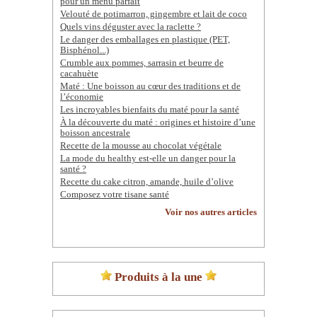
pour un menu parfait
Velouté de potimarron, gingembre et lait de coco
Quels vins déguster avec la raclette ?
Le danger des emballages en plastique (PET,
Bisphénol...)
Crumble aux pommes, sarrasin et beurre de
cacahuète
Maté : Une boisson au cœur des traditions et de
l’économie
Les incroyables bienfaits du maté pour la santé
À la découverte du maté : origines et histoire d’une
boisson ancestrale
Recette de la mousse au chocolat végétale
La mode du healthy est-elle un danger pour la
santé ?
Recette du cake citron, amande, huile d’olive
Composez votre tisane santé
Voir nos autres articles
Produits à la une