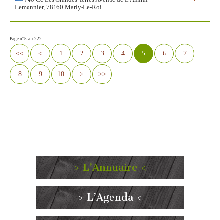
740 Cc Les Grandes Terres Avenue de L'Amiral
Lemonnier, 78160 Marly-Le-Roi
Page n°5 sur 222
<<
<
1
2
3
4
5
6
7
8
9
10
>
>>
> L’Annuaire <
> L’Agenda <