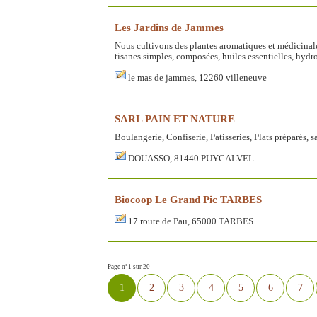
Les Jardins de Jammes
Nous cultivons des plantes aromatiques et médicinal
tisanes simples, composées, huiles essentielles, hydro
le mas de jammes, 12260 villeneuve
SARL PAIN ET NATURE
Boulangerie, Confiserie, Patisseries, Plats préparés, 
DOUASSO, 81440 PUYCALVEL
Biocoop Le Grand Pic TARBES
17 route de Pau, 65000 TARBES
Page n°1 sur 20
1
2
3
4
5
6
7