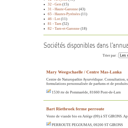
32 - Gers
(15)
31 - Haute-Garonne
(43)
65 - Hautes-Pyrénées
(11)
46 - Lot
(11)
81 - Tarn
(52)
82 - Tarn-et-Garonne
(18)
Sociétés disponibles dans l'annu
Trier par :
Mary Weegschaelle / Centre Mas-Lanka
Centre de Naturopathie Ayurvédique. Consultation, s
formulations personnalisée de parfums et de produits p
1530 rte de Pommarède, 81660 Pont-de-Larn
Bart Rietbroek ferme perroute
Vente de viande bio en Ariège (09) à ST GIRONS. Appe
PERROUTE PEGOUMAS, 09200 ST GIRONS