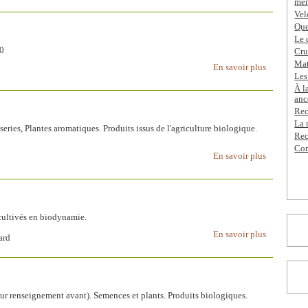
men
Vel
Que
Le 
30
Cru
Mat
En savoir plus
Les
À l
anc
Rec
La 
sseries, Plantes aromatiques. Produits issus de l'agriculture biologique.
Rec
Com
En savoir plus
 cultivés en biodynamie.
En savoir plus
ard
our renseignement avant). Semences et plants. Produits biologiques.