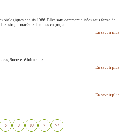
es biologiques depuis 1986. Elles sont commercialisées sous forme de
lats, sirops, macérats, baumes en projet.
En savoir plus
sauces, Sucre et édulcorants
En savoir plus
En savoir plus
8
9
10
>
>>