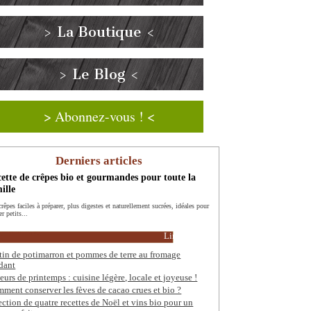
> La Boutique <
> Le Blog <
> Abonnez-vous ! <
Derniers articles
ette de crêpes bio et gourmandes pour toute la
ille
rêpes faciles à préparer, plus digestes et naturellement sucrées, idéales pour
er petits...
Lire la suite
tin de potimarron et pommes de terre au fromage
dant
eurs de printemps : cuisine légère, locale et joyeuse !
ment conserver les fèves de cacao crues et bio ?
ection de quatre recettes de Noël et vins bio pour un