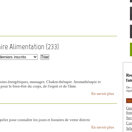
aire Alimentation (
233
)
Rec
fam
oins énergétiques, massages. Chakra-thérapie. Aromathérapie et
our le bien-être du corps, de l'esprit et de l'âme.
Des c
régal
En savoir plus
Gra
fon
Sav
lez pour connaître les jours et horaires de vente directe
Com
En savoir plus
Sél