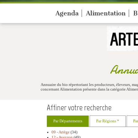
Agenda
Alimentation
B
Annua
Annuaire du bio répertoriant les producteurs, éleveurs, ma
concernant Alimentation présente dans la catégorie Alime
Affiner votre recherche
Par Départements
Par Régions *
Pa
09 - Ariège
(34)
12 - Aveyron
(49)