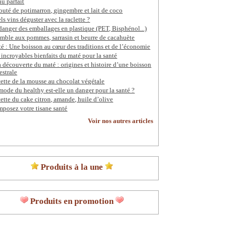
u parfait
outé de potimarron, gingembre et lait de coco
ls vins déguster avec la raclette ?
danger des emballages en plastique (PET, Bisphénol...)
mble aux pommes, sarrasin et beurre de cacahuète
é : Une boisson au cœur des traditions et de l’économie
 incroyables bienfaits du maté pour la santé
a découverte du maté : origines et histoire d’une boisson
estrale
ette de la mousse au chocolat végétale
mode du healthy est-elle un danger pour la santé ?
ette du cake citron, amande, huile d’olive
posez votre tisane santé
Voir nos autres articles
Produits à la une
Produits en promotion