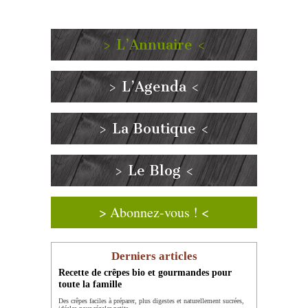
> L’Annuaire <
> L’Agenda <
> La Boutique <
> Le Blog <
> Abonnez-vous ! <
Derniers articles
Recette de crêpes bio et gourmandes pour
toute la famille
Des crêpes faciles à préparer, plus digestes et naturellement sucrées,