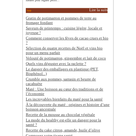
idéales pour régaler petits...
Lire la suite
Gratin de potimarron et pommes de terre au
fromage fondant
Saveurs de printemps : cuisine légère, locale et
joyeuse !
Comment conserver les fèves de cacao crues et bio
?
Sélection de quatre recettes de Noël et vins bio
pour un menu parfait
Velouté de potimarron, gingembre et lait de coco
Quels vins déguster avec la raclette ?
Le danger des emballages en plastique (PET,
Bisphénol...)
Crumble aux pommes, sarrasin et beurre de
cacahuète
Maté : Une boisson au cœur des traditions et de
l’économie
Les incroyables bienfaits du maté pour la santé
À la découverte du maté : origines et histoire d’une
boisson ancestrale
Recette de la mousse au chocolat végétale
La mode du healthy est-elle un danger pour la
santé ?
Recette du cake citron, amande, huile d’olive
Composez votre tisane santé