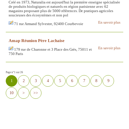
Créé en 1973, Naturalia est aujourd'hui la première enseigne spécialisée
de produits biologiques et naturels en région parisienne avec 62
magasins proposant plus de 5000 références. De pratiques agricoles
soucieuses des écosystèmes et non pol
En savoir plus
71 rue Armand Sylvestre, 92400 Courbevoie
Amap Réunion Père Lachaise
En savoir plus
179 rue de Charonne et 3 Place des Grès, 75011 et
750 Paris
Page n°1 sur 26
1
2
3
4
5
6
7
8
9
10
>
>>