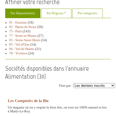
Affiner votre recherche
Par Départements
Par Régions *
Par catégories
91 - Essonne
(18)
92 - Hauts-de-Seine
(50)
75 - Paris
(143)
77 - Seine-et-Marne
(27)
93 - Seine-Saint-Denis
(14)
95 - Val-d'Oise
(14)
94 - Val-de-Marne
(21)
78 - Yvelines
(24)
Sociétés disponibles dans l'annuaire
Alimentation (
311
)
Trier par :
Les Comptoirs de la Bio
Un magasin où on y respire le bien être, où tout est 100% naturel et bio
à Marly-Le-Roy.