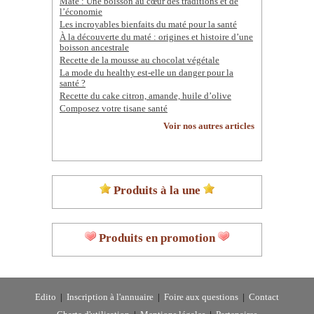
Maté : Une boisson au cœur des traditions et de
l’économie
Les incroyables bienfaits du maté pour la santé
À la découverte du maté : origines et histoire d’une
boisson ancestrale
Recette de la mousse au chocolat végétale
La mode du healthy est-elle un danger pour la
santé ?
Recette du cake citron, amande, huile d’olive
Composez votre tisane santé
Voir nos autres articles
Produits à la une
Produits en promotion
Edito
|
Inscription à l'annuaire
|
Foire aux questions
|
Contact