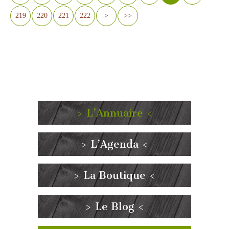
219
220
221
222
>
>>
> L’Annuaire <
> L’Agenda <
> La Boutique <
> Le Blog <