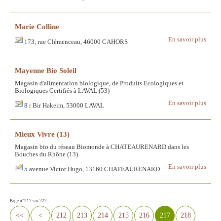
Marie Colline
En savoir plus
173, rue Clémenceau, 46000 CAHORS
Mayenne Bio Soleil
Magasin d'alimentation biologique, de Produits Ecologiques et
Biologiques Certifiés à LAVAL (53)
En savoir plus
8 r Bir Hakeim, 53000 LAVAL
Mieux Vivre (13)
Magasin bio du réseau Biomonde à CHATEAURENARD dans les
Bouches du Rhône (13)
En savoir plus
5 avenue Victor Hugo, 13160 CHATEAURENARD
Page n°217 sur 222
<<
<
212
213
214
215
216
217
218