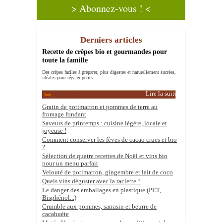
> Abonnez-vous ! <
Derniers articles
Recette de crêpes bio et gourmandes pour
toute la famille
Des crêpes faciles à préparer, plus digestes et naturellement sucrées,
idéales pour régaler petits...
Lire la suite
Gratin de potimarron et pommes de terre au
fromage fondant
Saveurs de printemps : cuisine légère, locale et
joyeuse !
Comment conserver les fèves de cacao crues et bio
?
Sélection de quatre recettes de Noël et vins bio
pour un menu parfait
Velouté de potimarron, gingembre et lait de coco
Quels vins déguster avec la raclette ?
Le danger des emballages en plastique (PET,
Bisphénol...)
Crumble aux pommes, sarrasin et beurre de
cacahuète