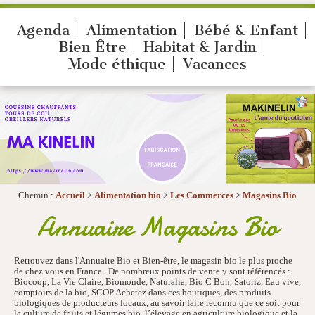
Agenda
Alimentation
Bébé & Enfant
Bien Être
Habitat & Jardin
Mode éthique
Vacances
Chemin :
Accueil
>
Alimentation bio
>
Les Commerces
>
Magasins Bio
Annuaire Magasins Bio
Retrouvez dans l'Annuaire Bio et Bien-être, le magasin bio le plus proche
de chez vous en France . De nombreux points de vente y sont référencés :
Biocoop, La Vie Claire, Biomonde, Naturalia, Bio C Bon, Satoriz, Eau vive,
comptoirs de la bio, SCOP Achetez dans ces boutiques, des produits
biologiques de producteurs locaux, au savoir faire reconnu que ce soit pour
la culture de fruits et légumes bio, l’élevage en agriculture biologique et la