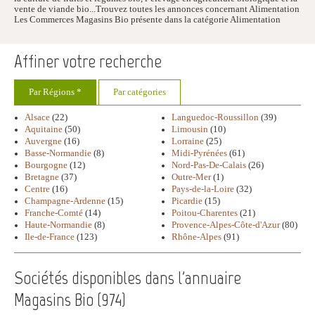
vente de viande bio...Trouvez toutes les annonces concernant Alimentation
Les Commerces Magasins Bio présente dans la catégorie Alimentation
Affiner votre recherche
Par Régions *
Par catégories
Alsace
(22)
Languedoc-Roussillon
(39)
Aquitaine
(50)
Limousin
(10)
Auvergne
(16)
Lorraine
(25)
Basse-Normandie
(8)
Midi-Pyrénées
(61)
Bourgogne
(12)
Nord-Pas-De-Calais
(26)
Bretagne
(37)
Outre-Mer
(1)
Centre
(16)
Pays-de-la-Loire
(32)
Champagne-Ardenne
(15)
Picardie
(15)
Franche-Comté
(14)
Poitou-Charentes
(21)
Haute-Normandie
(8)
Provence-Alpes-Côte-d'Azur
(80)
Ile-de-France
(123)
Rhône-Alpes
(91)
Sociétés disponibles dans l'annuaire
Magasins Bio (
974
)