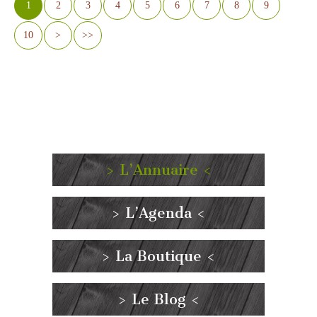
1
2
3
4
5
6
7
8
9
10
>
>>
> L’Annuaire <
> L’Agenda <
> La Boutique <
> Le Blog <