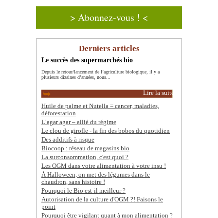
> Abonnez-vous ! <
Derniers articles
Le succès des supermarchés bio
Depuis le retour/lancement de l’agriculture biologique, il y a
plusieurs dizaines d’années, nous...
Lire la suite
Huile de palme et Nutella = cancer, maladies,
déforestation
L’agar agar – allié du régime
Le clou de girofle - la fin des bobos du quotidien
Des additifs à risque
Biocoop : réseau de magasins bio
La surconsommation, c'est quoi ?
Les OGM dans votre alimentation à votre insu !
À Halloween, on met des légumes dans le
chaudron, sans histoire !
Pourquoi le Bio est-il meilleur ?
Autorisation de la culture d'OGM ?! Faisons le
point
Pourquoi être vigilant quant à mon alimentation ?