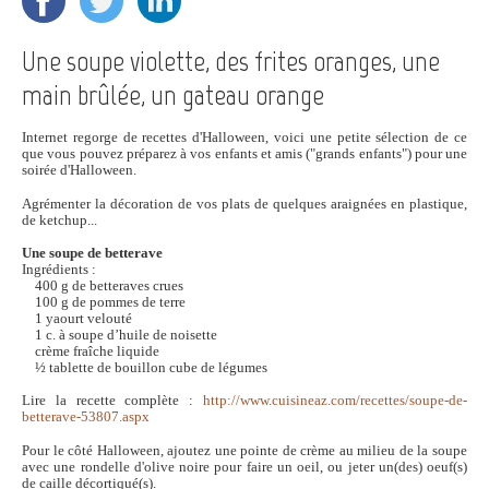
Une soupe violette, des frites oranges, une
main brûlée, un gateau orange
Internet regorge de recettes d'Halloween, voici une petite sélection de ce
que vous pouvez préparez à vos enfants et amis ("grands enfants") pour une
soirée d'Halloween.
Agrémenter la décoration de vos plats de quelques araignées en plastique,
de ketchup...
Une soupe de betterave
Ingrédients :
400 g de betteraves crues
100 g de pommes de terre
1 yaourt velouté
1 c. à soupe d’huile de noisette
crème fraîche liquide
½ tablette de bouillon cube de légumes
Lire la recette complète :
http://www.cuisineaz.com/recettes/soupe-de-
betterave-53807.aspx
Pour le côté Halloween, ajoutez une pointe de crème au milieu de la soupe
avec une rondelle d'olive noire pour faire un oeil, ou jeter un(des) oeuf(s)
de caille décortiqué(s).