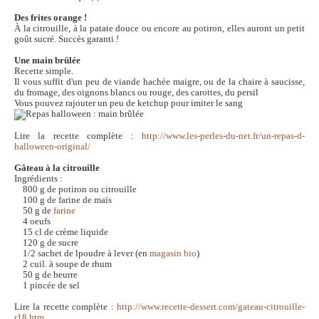
Des frites orange !
À la citrouille, à la patate douce ou encore au potiron, elles auront un petit
goût sucré. Succès garanti !
Une main brûlée
Recette simple.
Il vous suffit d'un peu de viande hachée maigre, ou de la chaire à saucisse,
du fromage, des oignons blancs ou rouge, des carottes, du persil
Vous pouvez rajouter un peu de ketchup pour imiter le sang
Lire la recette complète :
http://www.les-perles-du-net.fr/un-repas-d-
halloween-original/
Gâteau à la citrouille
Ingrédients :
800 g de potiron ou citrouille
100 g de farine de maïs
50 g de
farine
4 oeufs
15 cl de crème liquide
120 g de sucre
1/2 sachet de lpoudre à lever (en
magasin bio
)
2 cuil. à soupe de rhum
50 g de beurre
1 pincée de sel
Lire la recette complète :
http://www.recette-dessert.com/gateau-citrouille-
r18.htm