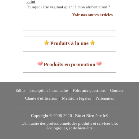
point
Pourquoi être vigilant quant à mon alimentation ?
Voir nos autres articles
Produits à la une
Produits en promotion
Edito
|
Inscription à l'annuaire
|
Foire aux questions
|
Contact
Charte d'utilisation
|
Mentions légales
|
Partenaires
Copyright © 2008-2026 -
Bio et Bien-être.fr®
L'annuaire des professionnels des produits et services bio,
écologiques, et de bien-être