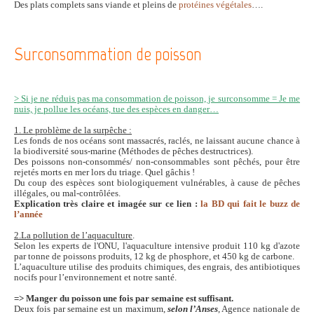
Des plats complets sans viande et pleins de
protéines végétales
….
Surconsommation de poisson
> Si je ne réduis pas ma consommation de poisson, je surconsomme = Je me
nuis, je pollue les océans, tue des espèces en danger…
1. Le problème de la surpêche :
Les fonds de nos océans sont massacrés, raclés, ne laissant aucune chance à
la biodiversité sous-marine (Méthodes de pêches destructrices).
Des poissons non-consommés/ non-consommables sont pêchés, pour être
rejetés morts en mer lors du triage. Quel gâchis !
Du coup des espèces sont biologiquement vulnérables, à cause de pêches
illégales, ou mal-contrôlées.
Explication très claire et imagée sur ce lien :
la BD qui fait le buzz de
l’année
2.La pollution de l’aquaculture
.
Selon les experts de l'ONU, l'aquaculture intensive produit 110 kg d'azote
par tonne de poissons produits, 12 kg de phosphore, et 450 kg de carbone.
L’aquaculture utilise des produits chimiques, des engrais, des antibiotiques
nocifs pour l’environnement et notre santé.
=> Manger du poisson une fois par semaine est suffisant.
Deux fois par semaine est un maximum,
selon l’Anses
, Agence nationale de