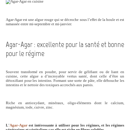
Agar-Agar est une algue rouge qui se décroche sous l’effet de la houle et est
ramassée entre mi-septembre et mi-janvier.
Agar-Agar : excellente pour la santé et bonne
pour le régime
Souvent transformé en poudre, pour servir de gélifiant ou de liant en
cuisine, cette algue a d’incroyable vertus santé, dont celle d’être un
détoxifiant pour les intestins. Formant une sorte de pâte, elle débouche les
intestins et le nettoie des toxiques accrochés aux parois.
Riche en antioxydant, minéraux, oligo-éléments dont le calcium,
magnésium, iode, cuivre, zinc.
L'
Agar-Agar
est intéressante à utiliser pour les régimes, et les régimes
végétariens et végétaliens car elle est riche en fibres solubles.