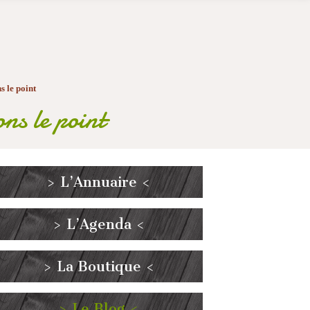
s le point
ns le point
> L’Annuaire <
> L’Agenda <
> La Boutique <
> Le Blog <