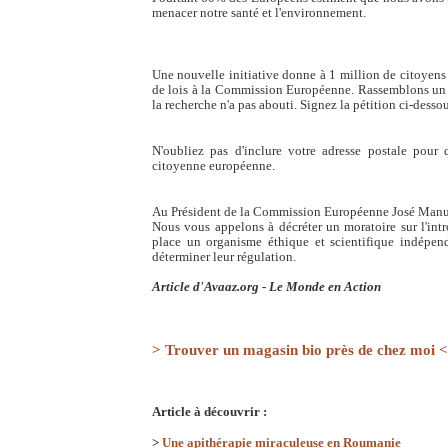
menacer notre santé et l'environnement.
Une nouvelle initiative donne à 1 million de citoyen
de lois à la Commission Européenne. Rassemblons un m
la recherche n'a pas abouti. Signez la pétition ci-dessou
N'oubliez pas d'inclure votre adresse postale pour q
citoyenne européenne.
Au Président de la Commission Européenne José Manu
Nous vous appelons à décréter un moratoire sur l'int
place un organisme éthique et scientifique indépe
déterminer leur régulation.
Article d'Avaaz.org - Le Monde en Action
> Trouver un magasin bio près de chez moi <
Article à découvrir :
>
Une apithérapie miraculeuse en Roumanie