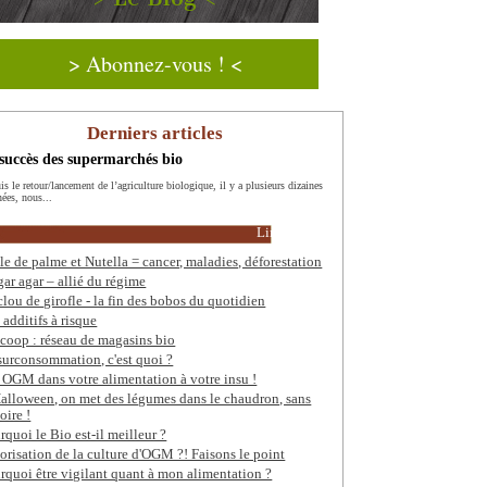
> Abonnez-vous ! <
Derniers articles
succès des supermarchés bio
s le retour/lancement de l’agriculture biologique, il y a plusieurs dizaines
nées, nous...
Lire la suite
le de palme et Nutella = cancer, maladies, déforestation
gar agar – allié du régime
clou de girofle - la fin des bobos du quotidien
 additifs à risque
coop : réseau de magasins bio
surconsommation, c'est quoi ?
 OGM dans votre alimentation à votre insu !
alloween, on met des légumes dans le chaudron, sans
oire !
rquoi le Bio est-il meilleur ?
orisation de la culture d'OGM ?! Faisons le point
rquoi être vigilant quant à mon alimentation ?