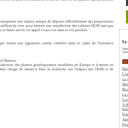
s européens une chance unique de déposer officiellement des propositions
illion de voix pour obtenir une interdiction des cultures OGM tant que
s et faites suivre cet appel à tous vos amis et vos proches.
Le 
ue toutes nos signatures soient validées dans le cadre de l'initiative
Depui
d’an
el Barroso :
roduction des plantes génétiquement modifiées en Europe et à mettre en
Hui
ndant chargé de mener à bien la recherche sur l'impact des OGM et de
L’a
Le 
Des
Bio
La 
Les
À H
hist
Pou
Aut
Pou