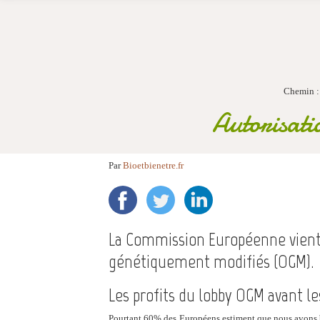
Chemin 
Autorisati
Par
Bioetbienetre.fr
La Commission Européenne vient 
génétiquement modifiés (OGM).
Les profits du lobby OGM avant le
Pourtant 60% des Européens estiment que nous avons be