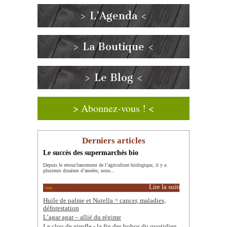
> L’Agenda <
> La Boutique <
> Le Blog <
> Abonnez-vous ! <
Derniers articles
Le succès des supermarchés bio
Depuis le retour/lancement de l’agriculture biologique, il y a
plusieurs dizaines d’années, nous...
Lire la suite
Huile de palme et Nutella = cancer, maladies,
déforestation
L’agar agar – allié du régime
Le clou de girofle - la fin des bobos du quotidien