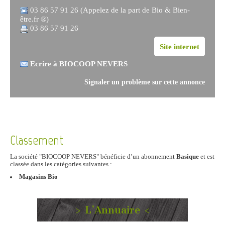
03 86 57 91 26 (Appelez de la part de Bio & Bien-
être.fr ®)
03 86 57 91 26
Site internet
Ecrire à BIOCOOP NEVERS
Signaler un problème sur cette annonce
Classement
La société "BIOCOOP NEVERS" bénéficie d’un abonnement
Basique
et est
classée dans les catégories suivantes :
Magasins Bio
> L’Annuaire <