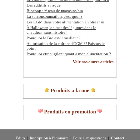
Des additifs à risque
Biocoop : réseau de magasins bio
La surconsommation, c'est quoi ?
Les OGM dans votre alimentation à votre insu !
À Halloween, on met des légumes dans le
chaudron, sans histoire !
Pourquoi le Bio est-il meilleur ?
Autorisation de la culture d'OGM ?! Faisons le
point
Pourquoi être vigilant quant à mon alimentation ?
Voir nos autres articles
Produits à la une
Produits en promotion
Edito
|
Inscription à l'annuaire
|
Foire aux questions
|
Contact