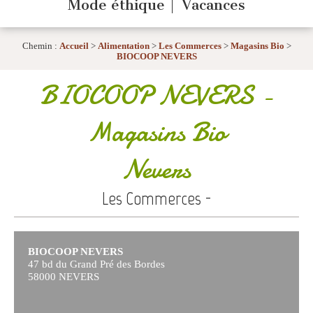
Mode éthique
Vacances
Chemin :
Accueil
>
Alimentation
>
Les Commerces
>
Magasins Bio
>
BIOCOOP NEVERS
BIOCOOP NEVERS
-
Magasins Bio
Nevers
Les Commerces -
BIOCOOP NEVERS
47 bd du Grand Pré des Bordes
58000 NEVERS