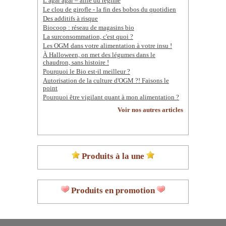
L’agar agar – allié du régime
Le clou de girofle - la fin des bobos du quotidien
Des additifs à risque
Biocoop : réseau de magasins bio
La surconsommation, c'est quoi ?
Les OGM dans votre alimentation à votre insu !
À Halloween, on met des légumes dans le
chaudron, sans histoire !
Pourquoi le Bio est-il meilleur ?
Autorisation de la culture d'OGM ?! Faisons le
point
Pourquoi être vigilant quant à mon alimentation ?
Voir nos autres articles
Produits à la une
Produits en promotion