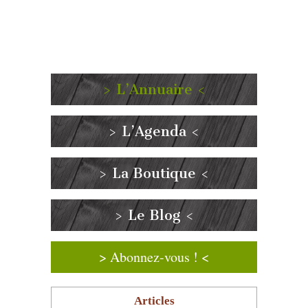
> L’Annuaire <
> L’Agenda <
> La Boutique <
> Le Blog <
> Abonnez-vous ! <
Articles