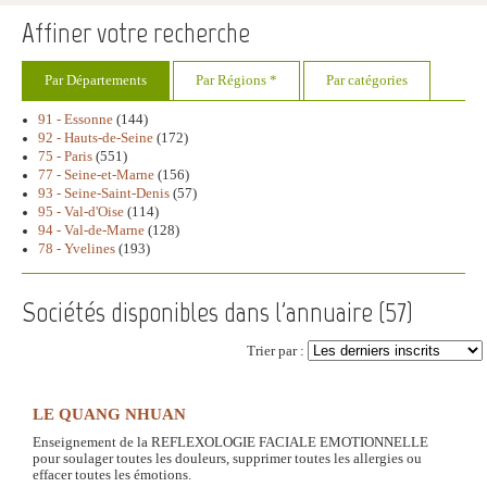
Affiner votre recherche
Par Départements
Par Régions *
Par catégories
91 - Essonne
(144)
92 - Hauts-de-Seine
(172)
75 - Paris
(551)
77 - Seine-et-Marne
(156)
93 - Seine-Saint-Denis
(57)
95 - Val-d'Oise
(114)
94 - Val-de-Marne
(128)
78 - Yvelines
(193)
Sociétés disponibles dans l'annuaire (
57
)
Trier par :
LE QUANG NHUAN
Enseignement de la REFLEXOLOGIE FACIALE EMOTIONNELLE
pour soulager toutes les douleurs, supprimer toutes les allergies ou
effacer toutes les émotions.