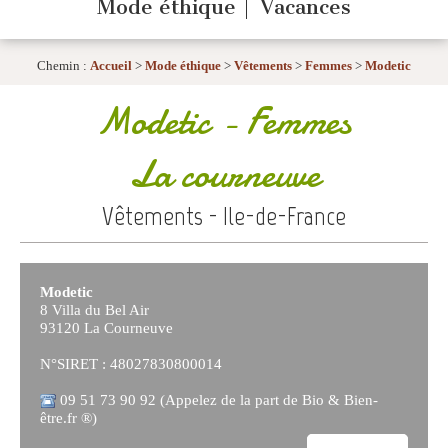
Mode éthique
Vacances
Chemin :
Accueil
>
Mode éthique
>
Vêtements
>
Femmes
>
Modetic
Modetic
- Femmes
La courneuve
Vêtements - Ile-de-France
Modetic
8 Villa du Bel Air
93120 La Courneuve
N°SIRET : 48027830800014
09 51 73 90 92 (Appelez de la part de Bio & Bien-
être.fr ®)