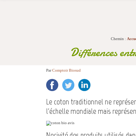
Chemin :
Accue
Différences entr
Par
Comptoir Biosud
Le coton traditionnel ne représe
l'échelle mondiale mais représe
Nocivité des produits utilisés da