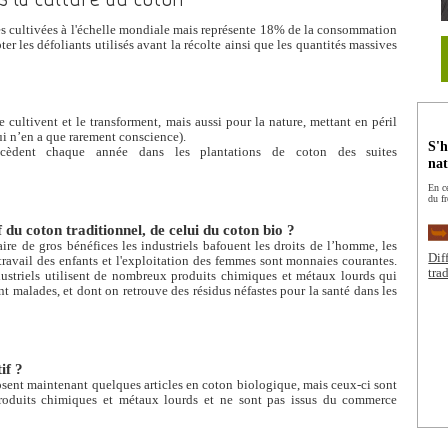
es cultivées à l'échelle mondiale mais représente 18% de la consommation
ter les défoliants utilisés avant la récolte ainsi que les quantités massives
 cultivent et le transforment, mais aussi pour la nature, mettant en péril
ui n’en a que rarement conscience).
S'h
cèdent chaque année dans les plantations de coton des suites
nat
En c
du fr
 du coton traditionnel, de celui du coton bio ?
aire de gros bénéfices les industriels bafouent les droits de l’homme, les
Dif
 travail des enfants et l'exploitation des femmes sont monnaies courantes.
tra
ndustriels utilisent de nombreux produits chimiques et métaux lourds qui
t malades, et dont on retrouve des résidus néfastes pour la santé dans les
if ?
posent maintenant quelques articles en coton biologique, mais ceux-ci sont
produits chimiques et métaux lourds et ne sont pas issus du commerce