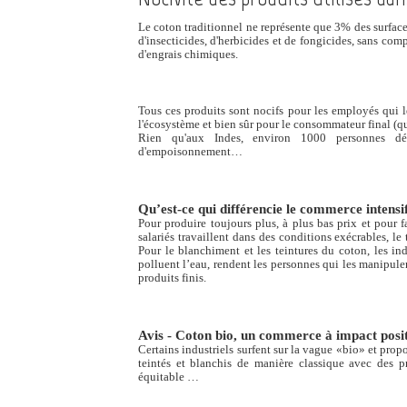
Le coton traditionnel ne représente que 3% des surfac
d'insecticides, d'herbicides et de fongicides, sans comp
d'engrais chimiques.
Tous ces produits sont nocifs pour les employés qui le
l'écosystème et bien sûr pour le consommateur final (q
Rien qu'aux Indes, environ 1000 personnes dé
d'empoisonnement…
Qu’est-ce qui différencie le commerce intensif
Pour produire toujours plus, à plus bas prix et pour f
salariés travaillent dans des conditions exécrables, le
Pour le blanchiment et les teintures du coton, les i
polluent l’eau, rendent les personnes qui les manipulen
produits finis.
Avis - Coton bio, un commerce à impact posit
Certains industriels surfent sur la vague «bio» et pro
teintés et blanchis de manière classique avec des 
équitable …