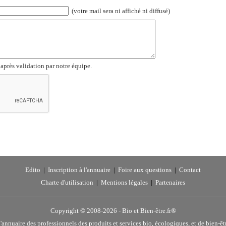
(votre mail sera ni affiché ni diffusé)
 après validation par notre équipe.
Edito
|
Inscription à l'annuaire
|
Foire aux questions
|
Contact
Charte d'utilisation
|
Mentions légales
|
Partenaires
Copyright © 2008-2026 -
Bio et Bien-être.fr®
'annuaire des professionnels des produits et services bio, écologiques, et de bien-êt