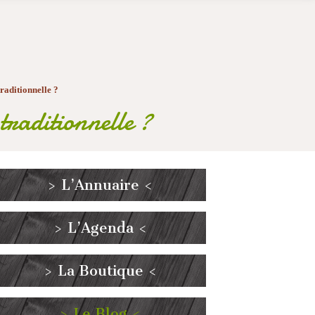
traditionnelle ?
 traditionnelle ?
> L’Annuaire <
> L’Agenda <
> La Boutique <
> Le Blog <