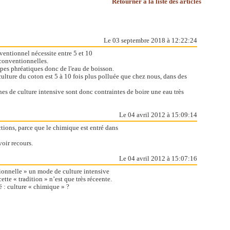
Retourner à la liste des articles
Le 03 septembre 2018 à 12:22:24
ventionnel nécessite entre 5 et 10
s conventionnelles.
pes phréatiques donc de l'eau de boisson.
culture du coton est 5 à 10 fois plus polluée que chez nous, dans des
es de culture intensive sont donc contraintes de boire une eau très
Le 04 avril 2012 à 15:09:14
ctions, parce que le chimique est entré dans
voir recours.
Le 04 avril 2012 à 15:07:16
tionnelle » un mode de culture intensive
tte « tradition » n’est que très réceente.
té : culture « chimique » ?