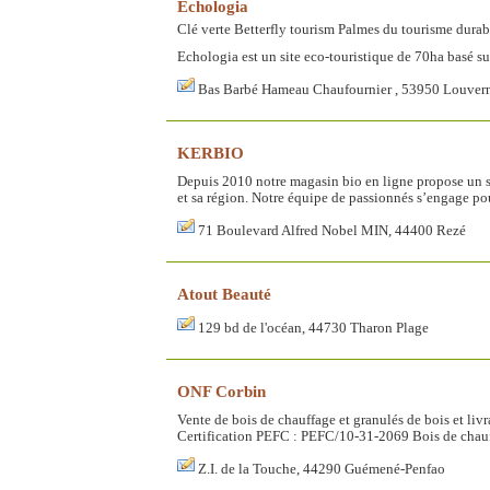
Echologia
Clé verte
Betterfly tourism
Palmes du tourisme durab
Echologia est un site eco-touristique de 70ha basé s
Bas Barbé Hameau Chaufournier , 53950 Louver
KERBIO
Depuis 2010 notre magasin bio en ligne propose un ser
et sa région. Notre équipe de passionnés s’engage pour
71 Boulevard Alfred Nobel MIN, 44400 Rezé
Atout Beauté
129 bd de l'océan, 44730 Tharon Plage
ONF Corbin
Vente de bois de chauffage et granulés de bois et livr
Certification PEFC : PEFC/10-31-2069 Bois de chauffa
Z.I. de la Touche, 44290 Guémené-Penfao