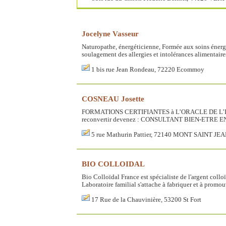
Jocelyne Vasseur
Naturopathe, énergéticienne, Formée aux soins énergét
soulagement des allergies et intolérances alimentaires
1 bis rue Jean Rondeau, 72220 Ecommoy
COSNEAU Josette
FORMATIONS CERTIFIANTES à L’ORACLE DE L’INCO
reconvertir devenez : CONSULTANT BIEN-ETRE EN
5 rue Mathurin Pattier, 72140 MONT SAINT JE
BIO COLLOIDAL
Bio Colloïdal France est spécialiste de l'argent coll
Laboratoire familial s'attache à fabriquer et à promouv
17 Rue de la Chauvinière, 53200 St Fort