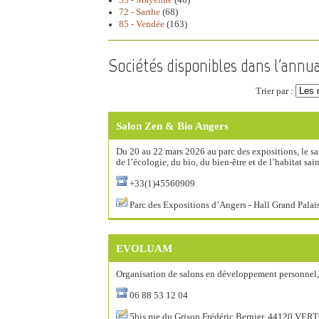
53 - Mayenne
(40)
72 - Sarthe
(68)
85 - Vendée
(163)
Sociétés disponibles dans l'annua
Trier par :
Salon Zen & Bio Angers
Du 20 au 22 mars 2026 au parc des expositions, le s
de l’écologie, du bio, du bien-être et de l’habitat sain
+33(1)45560909
Parc des Expositions d’Angers - Hall Grand Palai
EVOLUAM
Organisation de salons en développement personnel, b
06 88 53 12 04
5bis rue du Grison Frédéric Bernier, 44120 VER