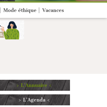
Mode éthique
Vacances
> L’Annuaire <
> L’Agenda <