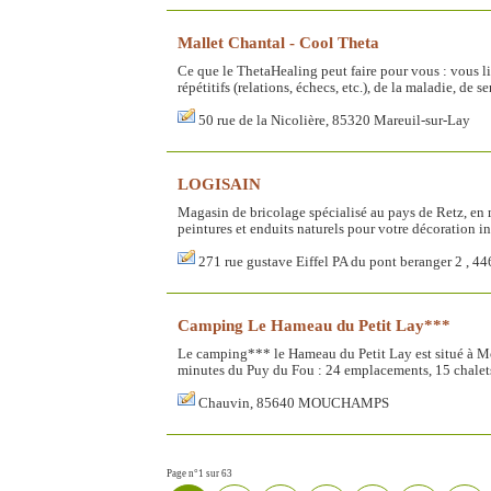
Mallet Chantal - Cool Theta
Ce que le ThetaHealing peut faire pour vous : vous l
répétitifs (relations, échecs, etc.), de la maladie, de
50 rue de la Nicolière, 85320 Mareuil-sur-Lay
LOGISAIN
Magasin de bricolage spécialisé au pays de Retz, en m
peintures et enduits naturels pour votre décoration in
271 rue gustave Eiffel PA du pont beranger 2
Camping Le Hameau du Petit Lay***
Le camping*** le Hameau du Petit Lay est situé à Mo
minutes du Puy du Fou : 24 emplacements, 15 chalets 
Chauvin, 85640 MOUCHAMPS
Page n°1 sur 63