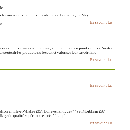
le
ur les anciennes carrières de calcaire de Louverné, en Mayenne
En savoir plus
né
vice de livraison en entreprise, à domicile ou en points relais à Nantes
 soutenir les producteurs locaux et valoriser leur savoir-faire
En savoir plus
En savoir plus
aison en Ille-et-Vilaine (35), Loire-Atlantique (44) et Morbihan (56)
ge de qualité supérieure et prêt à l’emploi.
En savoir plus