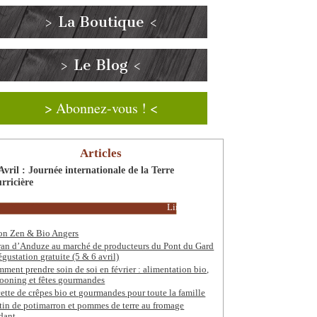
> La Boutique <
> Le Blog <
> Abonnez-vous ! <
Articles
Avril : Journée internationale de la Terre
rricière
Lire la suite
on Zen & Bio Angers
ran d’Anduze au marché de producteurs du Pont du Gard
égustation gratuite (5 & 6 avril)
ment prendre soin de soi en février : alimentation bio,
ooning et fêtes gourmandes
ette de crêpes bio et gourmandes pour toute la famille
tin de potimarron et pommes de terre au fromage
dant