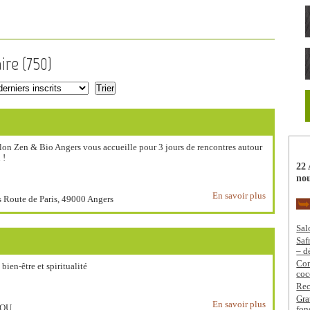
ire (
750
)
alon Zen & Bio Angers vous accueille pour 3 jours de rencontres autour
 !
22 
nou
En savoir plus
s Route de Paris, 49000 Angers
Sal
Saf
– d
Com
ien-être et spiritualité
coc
Rec
Gra
En savoir plus
TOU
fon