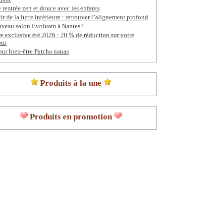
 rentrée zen et douce avec les enfants
tir de la lutte intérieure : retrouver l’alignement profond
veau salon Evoluam à Nantes !
re exclusive été 2026 : 20 % de réduction sur votre
our
our bien-être Patcha nanas
Produits à la une
Produits en promotion