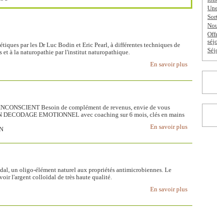
Une
Sor
Nou
Off
séj
iques par les Dr Luc Bodin et Eric Pearl, à différentes techniques de
Séj
 et à la naturopathie par l'institut naturopathique.
En savoir plus
NSCIENT Besoin de complément de revenus, envie de vous
 DECODAGE EMOTIONNEL avec coaching sur 6 mois, clés en mains
En savoir plus
AN
oïdal, un oligo-élément naturel aux propriétés antimicrobiennes. Le
oir l'argent colloïdal de très haute qualité.
En savoir plus