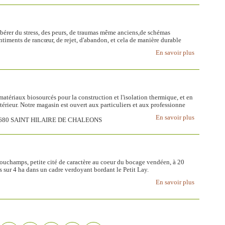
ibérer du stress, des peurs, de traumas même anciens,de schémas
 sentiments de rancœur, de rejet, d'abandon, et cela de manière durable
En savoir plus
atériaux biosourcés pour la construction et l'isolation thermique, et en
térieur. Notre magasin est ouvert aux particuliers et aux professionne
En savoir plus
 , 44680 SAINT HILAIRE DE CHALEONS
uchamps, petite cité de caractère au coeur du bocage vendéen, à 20
sur 4 ha dans un cadre verdoyant bordant le Petit Lay.
En savoir plus