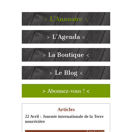
> L’Annuaire <
> L’Agenda <
> La Boutique <
> Le Blog <
> Abonnez-vous ! <
Articles
22 Avril : Journée internationale de la Terre
nourricière