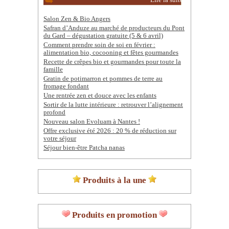
Lire la suite
Salon Zen & Bio Angers
Safran d’Anduze au marché de producteurs du Pont
du Gard – dégustation gratuite (5 & 6 avril)
Comment prendre soin de soi en février :
alimentation bio, cocooning et fêtes gourmandes
Recette de crêpes bio et gourmandes pour toute la
famille
Gratin de potimarron et pommes de terre au
fromage fondant
Une rentrée zen et douce avec les enfants
Sortir de la lutte intérieure : retrouver l’alignement
profond
Nouveau salon Evoluam à Nantes !
Offre exclusive été 2026 : 20 % de réduction sur
votre séjour
Séjour bien-être Patcha nanas
Produits à la une
Produits en promotion