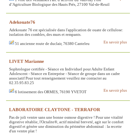
1 voie des Vendaises Parc d’activité du Vauvray Pôle
d’Agriculture Biologique des Hauts Prés, 27100 Val-de-Reuil
Adekouate76
Adekouate 76 est spécialisée dans l'application de ouate de cellulose:
isolation des combles, des murs et rempants.
En savoir plus
51 ancienne route de duclair, 76380 Canteleu
LIVET Marianne
Sophrologue certifiée - Séance en Individuel pour Adulte Enfant
Adolescent - Séance en Entreprise - Séance de groupe dans un cadre
associatif Pour tout renseignement veuillez me contacter au
02.35.95.83.25
En savoir plus
6 lotissement des ORMES, 76190 YVETOT
LABORATOIRE CLAYTONE - TERRAFOR
Pas de joli ventre sans une bonne osmose digestive ! Pour une vitalité
digestive rétablie, l'Octalite®, actif minéral breveté, agit sur le confort
digestif et génère une diminution du périmètre abdominal : la recette
d'un ventre plat !