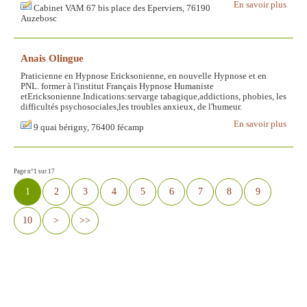
En savoir plus
Cabinet VAM 67 bis place des Eperviers, 76190
Auzebosc
Anais Olingue
Praticienne en Hypnose Ericksonienne, en nouvelle Hypnose et en
PNL. former à l'institut Français Hypnose Humaniste
etEricksonienne.Indications:servarge tabagique,addictions, phobies, les
difficultés psychosociales,les troubles anxieux, de l'humeur.
En savoir plus
9 quai bérigny, 76400 fécamp
Page n°1 sur 17
1
2
3
4
5
6
7
8
9
10
>
>>