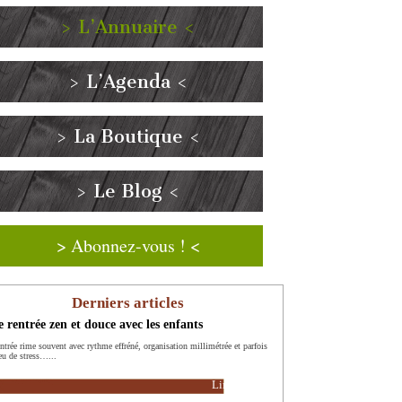
> L’Annuaire <
> L’Agenda <
> La Boutique <
> Le Blog <
> Abonnez-vous ! <
Derniers articles
 rentrée zen et douce avec les enfants
entrée rime souvent avec rythme effréné, organisation millimétrée et parfois
eu de stress…...
Lire la suite