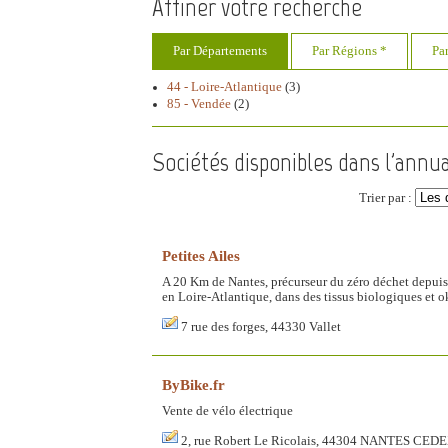
Affiner votre recherche
Par Départements
Par Régions *
Pa
44 - Loire-Atlantique
(3)
85 - Vendée
(2)
Sociétés disponibles dans l'annu
Trier par :
Petites Ailes
A 20 Km de Nantes, précurseur du zéro déchet depuis 
en Loire-Atlantique, dans des tissus biologiques et ok
7 rue des forges, 44330 Vallet
ByBike.fr
Vente de vélo électrique
2, rue Robert Le Ricolais, 44304 NANTES CED