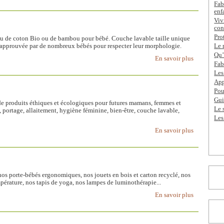
Fab
enf
Viv
con
Pro
issu de coton Bio ou de bambou pour bébé. Couche lavable taille unique
 approuvée par de nombreux bébés pour respecter leur morphologie.
Le 
Qu’
En savoir plus
Fab
Les
App
Pou
Gui
de produits éthiques et écologiques pour futures mamans, femmes et
Le 
, portage, allaitement, hygiène féminine, bien-être, couche lavable,
Les
En savoir plus
os porte-bébés ergonomiques, nos jouets en bois et carton recyclé, nos
mpérature, nos tapis de yoga, nos lampes de luminothérapie...
En savoir plus