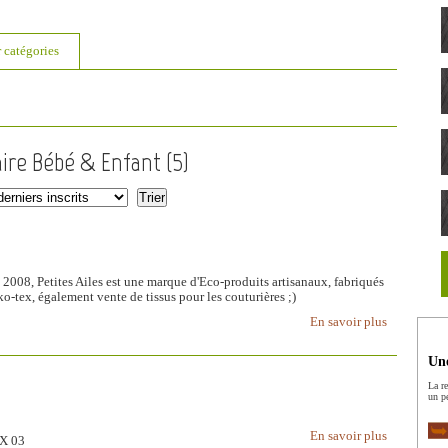
r catégories
aire Bébé & Enfant (
5
)
2008, Petites Ailes est une marque d'Eco-produits artisanaux, fabriqués
o-tex, également vente de tissus pour les couturières ;)
En savoir plus
Une
La r
un p
En savoir plus
EX 03