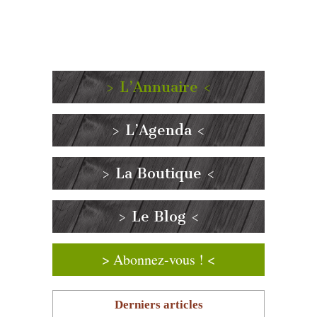
> L’Annuaire <
> L’Agenda <
> La Boutique <
> Le Blog <
> Abonnez-vous ! <
Derniers articles