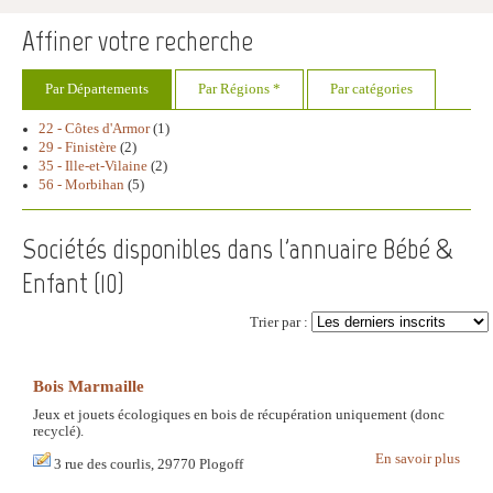
Affiner votre recherche
Par Départements
Par Régions *
Par catégories
22 - Côtes d'Armor
(1)
29 - Finistère
(2)
35 - Ille-et-Vilaine
(2)
56 - Morbihan
(5)
Sociétés disponibles dans l'annuaire Bébé &
Enfant (
10
)
Trier par :
Bois Marmaille
Jeux et jouets écologiques en bois de récupération uniquement (donc
recyclé).
En savoir plus
3 rue des courlis, 29770 Plogoff