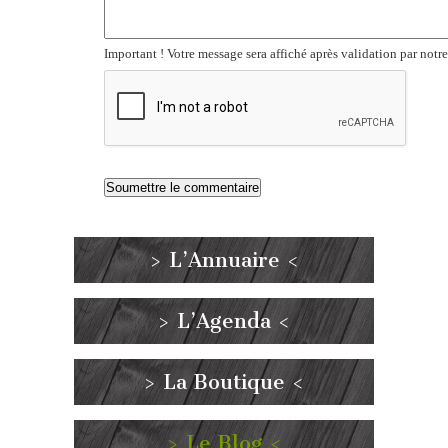
Important ! Votre message sera affiché après validation par notr
> L’Annuaire <
> L’Agenda <
> La Boutique <
> Le Blog <