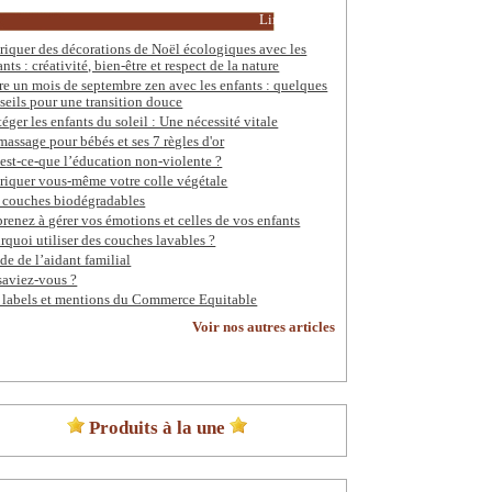
Lire la suite
riquer des décorations de Noël écologiques avec les
ants : créativité, bien-être et respect de la nature
re un mois de septembre zen avec les enfants : quelques
seils pour une transition douce
téger les enfants du soleil : Une nécessité vitale
massage pour bébés et ses 7 règles d'or
est-ce-que l’éducation non-violente ?
riquer vous-même votre colle végétale
 couches biodégradables
renez à gérer vos émotions et celles de vos enfants
rquoi utiliser des couches lavables ?
de de l’aidant familial
saviez-vous ?
 labels et mentions du Commerce Equitable
Voir nos autres articles
Produits à la une