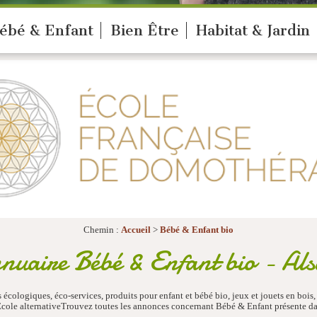
ébé & Enfant
Bien Être
Habitat & Jardin
Chemin :
Accueil
>
Bébé & Enfant bio
nuaire Bébé & Enfant bio - Als
écologiques, éco-services, produits pour enfant et bébé bio, jeux et jouets en bois,
cole alternativeTrouvez toutes les annonces concernant Bébé & Enfant présente da