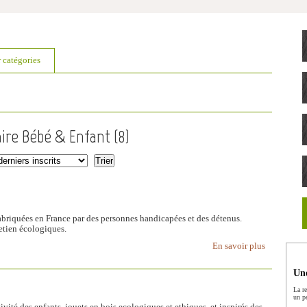
r catégories
aire Bébé & Enfant (
8
)
Fabriquées en France par des personnes handicapées et des détenus.
etien écologiques.
En savoir plus
Une
La r
un p
ivité des enfants, jouets en bois ecologiques et ethiques, et inspirés des