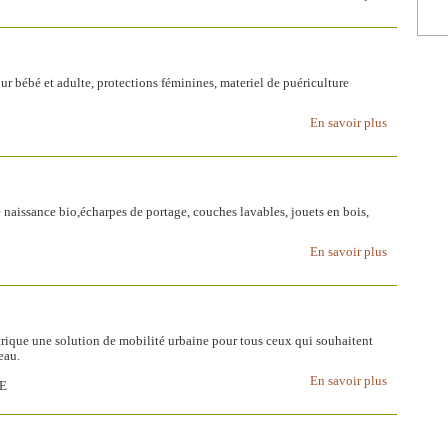
r bébé et adulte, protections féminines, materiel de puériculture
En savoir plus
naissance bio,écharpes de portage, couches lavables, jouets en bois,
En savoir plus
ctrique une solution de mobilité urbaine pour tous ceux qui souhaitent
eau.
En savoir plus
NE