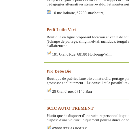
pédagogies alternatives steiner-waldorf et montessori
10 rue lothaire, 67200 strasbourg
Petit Lutin Vert
Boutique en ligne proposant location et vente de co
(écharpe de portage, sling, mei-taï, manduca, tonga) 
d'allaitement,
191 Grand'Rue, 68180 Horbourg-Wihr
Pro Bébé Bio
Boutique de puériculture bio et naturelle, portage ph
grossesse et allaitement... Le conseil et la possibilité
28 Grand' rue, 67140 Barr
SCIC AUTO'TREMENT
Plutôt que de disposer d'une voiture personnelle qui r
dispose d'une voiture uniquement pour la durée de s
67000 STRASBOURG