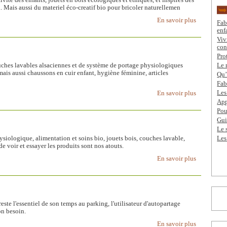
. Mais aussi du materiel éco-creatif bio pour bricoler naturellemen
En savoir plus
Fab
enf
Viv
con
Pro
uches lavables alsaciennes et de système de portage physiologiques
Le 
mais aussi chaussons en cuir enfant, hygiène féminine, articles
Qu’
Fab
Les
En savoir plus
App
Pou
Gui
Le 
ysiologique, alimentation et soins bio, jouets bois, couches lavable,
Les
 de voir et essayer les produits sont nos atouts.
En savoir plus
este l'essentiel de son temps au parking, l'utilisateur d'autopartage
on besoin.
En savoir plus