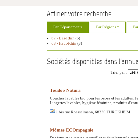
Affiner votre recherche
Par Départements
Par Régions *
Pa
67 - Bas-Rhin
(5)
68 - Haut-Rhin
(3)
Sociétés disponibles dans l'annu
Trier par :
Toudoo Natura
Couches lavables bio pour les bébés et les adultes. 
Lingettes lavables, hygiène féminine, produits d'entr
1 bis rue Roesselmann, 68230 TURCKHEIM
Mômes ECOmpagnie
Des jeux et jouets pour eveiller et developper la creat