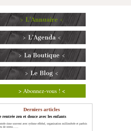
> L’Annuaire <
> L’Agenda <
> La Boutique <
> Le Blog <
> Abonnez-vous ! <
Derniers articles
 rentrée zen et douce avec les enfants
entrée rime souvent avec rythme effréné, organisation millimétrée et parfois
eu de stress…...