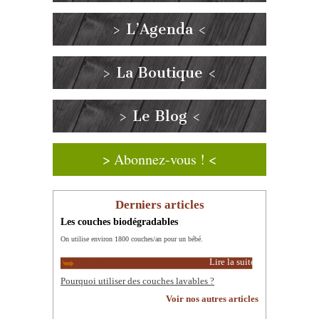
> L’Agenda <
> La Boutique <
> Le Blog <
> Abonnez-vous ! <
Derniers articles
Les couches biodégradables
On utilise environ 1800 couches/an pour un bébé.
Lire la suite
Pourquoi utiliser des couches lavables ?
Voir nos autres articles