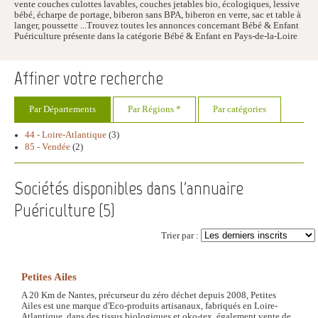
vente couches culottes lavables, couches jetables bio, écologiques, lessive
bébé, écharpe de portage, biberon sans BPA, biberon en verre, sac et table à
langer, poussette ...Trouvez toutes les annonces concernant Bébé & Enfant
Puériculture présente dans la catégorie Bébé & Enfant en Pays-de-la-Loire
Affiner votre recherche
Par Départements
Par Régions *
Par catégories
44 - Loire-Atlantique
(3)
85 - Vendée
(2)
Sociétés disponibles dans l'annuaire
Puériculture (
5
)
Trier par :
Petites Ailes
A 20 Km de Nantes, précurseur du zéro déchet depuis 2008, Petites
Ailes est une marque d'Eco-produits artisanaux, fabriqués en Loire-
Atlantique, dans des tissus biologiques et oko-tex, également vente de