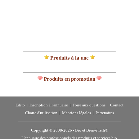
Produits à la une
Produits en promotion
Edito
|
Inscription à l'annuaire
|
Foire aux questions
|
Contact
Charte d'utilisation
|
Mentions légales
|
Partenaires
Copyright © 2008-2026 -
Bio et Bien-être.fr®
L'annuaire des professionnels des produits et services bio,