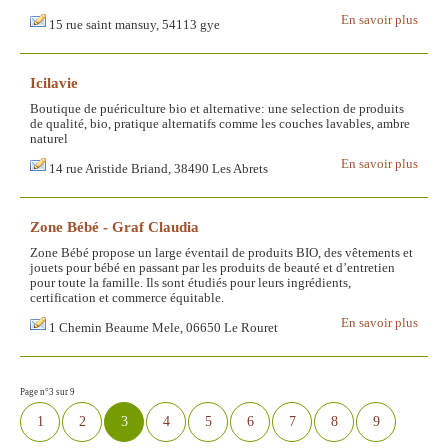
En savoir plus
15 rue saint mansuy, 54113 gye
Icilavie
Boutique de puériculture bio et alternative: une selection de produits
de qualité, bio, pratique alternatifs comme les couches lavables, ambre
naturel
En savoir plus
14 rue Aristide Briand, 38490 Les Abrets
Zone Bébé - Graf Claudia
Zone Bébé propose un large éventail de produits BIO, des vêtements et
jouets pour bébé en passant par les produits de beauté et d’entretien
pour toute la famille. Ils sont étudiés pour leurs ingrédients,
certification et commerce équitable.
En savoir plus
1 Chemin Beaume Mele, 06650 Le Rouret
Page n°3 sur 9
1
2
3
4
5
6
7
8
9