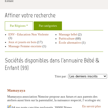
Enfant
Affiner votre recherche
Par Régions *
Par catégories
ENV - Education Non Violente
Massage bébé
(2)
(3)
Puériculture
(68)
Jeux et jouets en bois
(17)
École alternative
(1)
Massage Femme enceinte
(1)
Sociétés disponibles dans l'annuaire Bébé &
Enfant (
99
)
Trier par :
Mamayaya
Mamayaya association Nimoise propose aux futurs et aux parents des
ateliers aussi bien sur la parentalité, la naissance respecté, l' ecologie etc
En savoir plus
64 rue porte cancière prolongée, 30000 Nimes