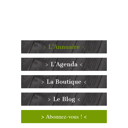
> L’Annuaire <
> L’Agenda <
> La Boutique <
> Le Blog <
> Abonnez-vous ! <