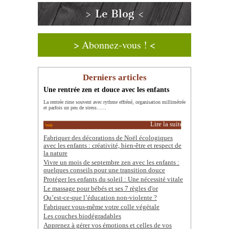
> Le Blog <
> Abonnez-vous ! <
Derniers articles
Une rentrée zen et douce avec les enfants
La rentrée rime souvent avec rythme effréné, organisation millimétrée
et parfois un peu de stress…...
Lire la suite
Fabriquer des décorations de Noël écologiques
avec les enfants : créativité, bien-être et respect de
la nature
Vivre un mois de septembre zen avec les enfants :
quelques conseils pour une transition douce
Protéger les enfants du soleil : Une nécessité vitale
Le massage pour bébés et ses 7 règles d'or
Qu’est-ce-que l’éducation non-violente ?
Fabriquer vous-même votre colle végétale
Les couches biodégradables
Apprenez à gérer vos émotions et celles de vos