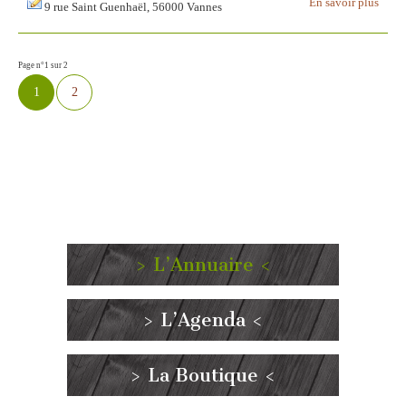
En savoir plus
9 rue Saint Guenhaël, 56000 Vannes
Page n°1 sur 2
1
2
> L’Annuaire <
> L’Agenda <
> La Boutique <