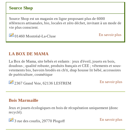
Source Shop
Source Shop est un magasin en ligne proposant plus de 6000
références artisanales, bio, locales et zéro déchet, invitant à un mode de
vie plus conscient.
En savoir plus
01460 Montréal-La-Cluse
LA BOX DE MAMA
La Box de Mama, site bébés et enfants : jeux d'éveil, jouets en bois,
doudous ; qualité robuste, produits français et CEE ; vêtements et sous-
vetements bio, bavoirs brodés en ch'ti, drap housse lit bébé, accessoires
de puériculture, cosmétique
En savoir plus
2367 Grand Voie, 62136 LESTREM
Bois Marmaille
Jeux et jouets écologiques en bois de récupération uniquement (donc
recyclé).
En savoir plus
3 rue des courlis, 29770 Plogoff