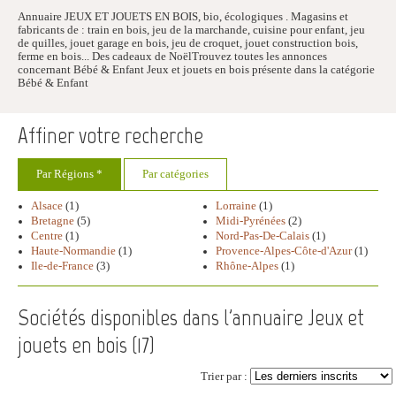
Annuaire JEUX ET JOUETS EN BOIS, bio, écologiques . Magasins et
fabricants de : train en bois, jeu de la marchande, cuisine pour enfant, jeu
de quilles, jouet garage en bois, jeu de croquet, jouet construction bois,
ferme en bois... Des cadeaux de NoëlTrouvez toutes les annonces
concernant Bébé & Enfant Jeux et jouets en bois présente dans la catégorie
Bébé & Enfant
Affiner votre recherche
Par Régions *
Par catégories
Alsace
(1)
Lorraine
(1)
Bretagne
(5)
Midi-Pyrénées
(2)
Centre
(1)
Nord-Pas-De-Calais
(1)
Haute-Normandie
(1)
Provence-Alpes-Côte-d'Azur
(1)
Ile-de-France
(3)
Rhône-Alpes
(1)
Sociétés disponibles dans l'annuaire Jeux et
jouets en bois (
17
)
Trier par :