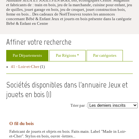
Annuaire JEUX ET JOUETS EN BOIS, bio, écologiques Centre. Magasins
et fabricants de : train en bois, jeu de la marchande, cuisine pour enfant, jeu
de quilles, jouet garage en bois, jeu de croquet, jouet construction bois,
ferme en bois... Des cadeaux de NoëlTrouvez toutes les annonces
concernant Bébé & Enfant Jeux et jouets en bois présente dans la catégorie
Bébé & Enfant en Centre
Affiner votre recherche
Par Départements
Par Régions *
Par catégories
41 - Loir-et-Cher
(1)
Sociétés disponibles dans l'annuaire Jeux et
jouets en bois (
1
)
Trier par :
O fil du bois
Fabricant de jouets et objets en bois. Faits main. Label "Made in Loir-
et-Cher". Stylos en bois, ouvre -lettres...