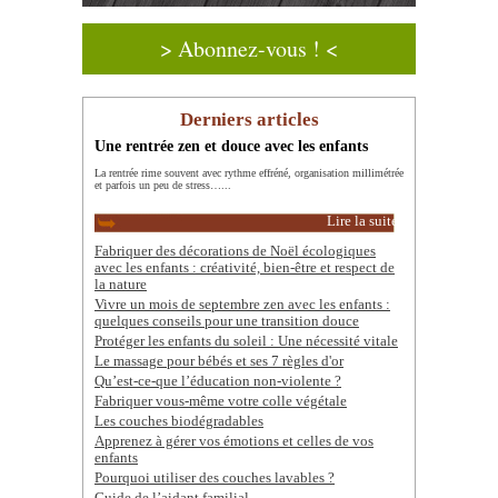
> Abonnez-vous ! <
Derniers articles
Une rentrée zen et douce avec les enfants
La rentrée rime souvent avec rythme effréné, organisation millimétrée
et parfois un peu de stress…...
Lire la suite
Fabriquer des décorations de Noël écologiques
avec les enfants : créativité, bien-être et respect de
la nature
Vivre un mois de septembre zen avec les enfants :
quelques conseils pour une transition douce
Protéger les enfants du soleil : Une nécessité vitale
Le massage pour bébés et ses 7 règles d'or
Qu’est-ce-que l’éducation non-violente ?
Fabriquer vous-même votre colle végétale
Les couches biodégradables
Apprenez à gérer vos émotions et celles de vos
enfants
Pourquoi utiliser des couches lavables ?