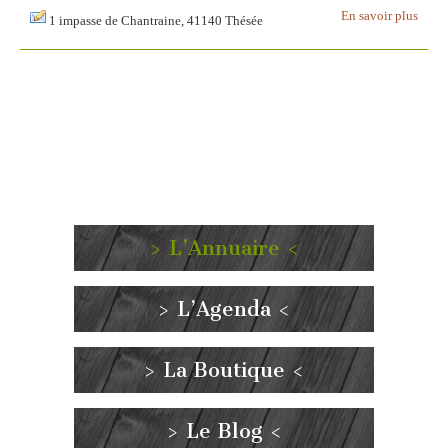
En savoir plus
1 impasse de Chantraine, 41140 Thésée
> L’Annuaire <
> L’Agenda <
> La Boutique <
> Le Blog <