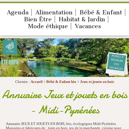
Agenda
Alimentation
Bébé & Enfant
Bien Être
Habitat & Jardin
Mode éthique
Vacances
Chemin :
Accueil
>
Bébé & Enfant bio
>
Jeux et jouets en bois
Annuaire Jeux et jouets en bois
- Midi-Pyrénées
Annuaire JEUX ET JOUETS EN BOIS, bio, écologiques Midi-Pyrénées.
Magasins et fabricants de : train en bois, jeu de la marchande, cuisine pour