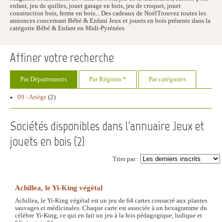
enfant, jeu de quilles, jouet garage en bois, jeu de croquet, jouet
construction bois, ferme en bois... Des cadeaux de NoëlTrouvez toutes les
annonces concernant Bébé & Enfant Jeux et jouets en bois présente dans la
catégorie Bébé & Enfant en Midi-Pyrénées
Affiner votre recherche
Par Départements
Par Régions *
Par catégories
09 - Ariège
(2)
Sociétés disponibles dans l'annuaire Jeux et
jouets en bois (
2
)
Trier par :
Achillea, le Yi-King végétal
Achillea, le Yi-King végétal est un jeu de 64 cartes consacré aux plantes
sauvages et médicinales. Chaque carte est associée à un hexagramme du
célèbre Yi-King, ce qui en fait un jeu à la fois pédagogique, ludique et