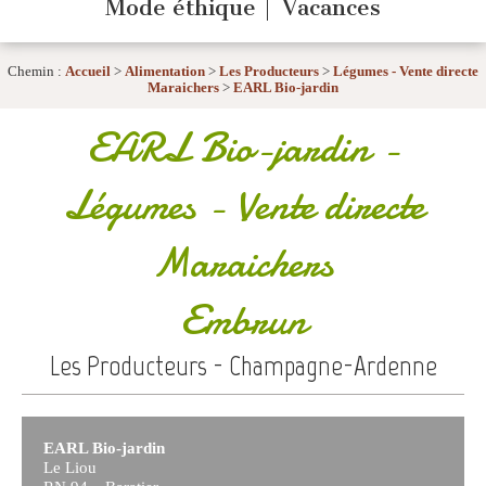
Mode éthique
Vacances
Chemin :
Accueil
>
Alimentation
>
Les Producteurs
>
Légumes - Vente directe
Maraichers
>
EARL Bio-jardin
EARL Bio-jardin
-
Légumes - Vente directe
Maraichers
Embrun
Les Producteurs - Champagne-Ardenne
EARL Bio-jardin
Le Liou