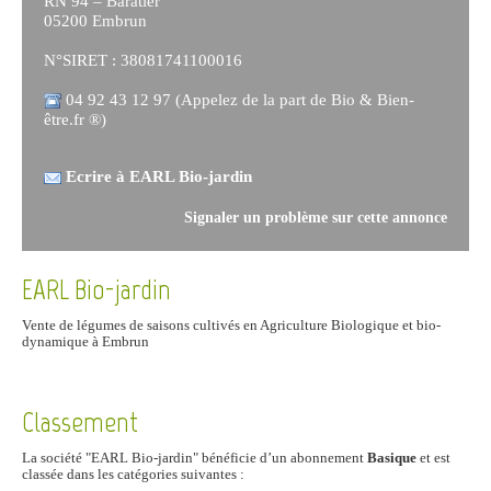
RN 94 – Baratier
05200 Embrun
N°SIRET : 38081741100016
04 92 43 12 97 (Appelez de la part de Bio & Bien-
être.fr ®)
Ecrire à EARL Bio-jardin
Signaler un problème sur cette annonce
EARL Bio-jardin
Vente de légumes de saisons cultivés en Agriculture Biologique et bio-
dynamique à Embrun
Classement
La société "EARL Bio-jardin" bénéficie d’un abonnement
Basique
et est
classée dans les catégories suivantes :