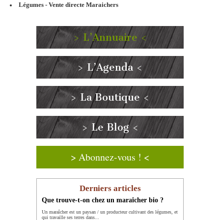
Légumes - Vente directe Maraichers
> L’Annuaire <
> L’Agenda <
> La Boutique <
> Le Blog <
> Abonnez-vous ! <
Derniers articles
Que trouve-t-on chez un maraîcher bio ?
Un maraîcher est un paysan / un producteur cultivant des légumes, et
qui travaille ses terres dans...