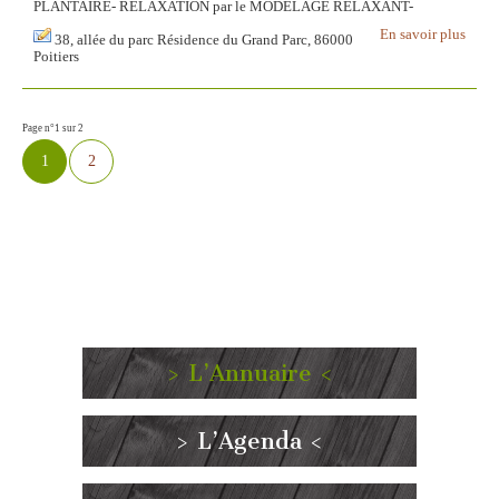
PLANTAIRE- RELAXATION par le MODELAGE RELAXANT-
En savoir plus
38, allée du parc Résidence du Grand Parc, 86000
Poitiers
Page n°1 sur 2
1
2
> L’Annuaire <
> L’Agenda <