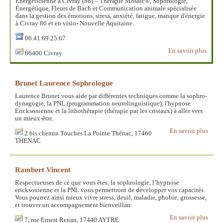
Énergéticienne à Civray (86) – Thérapie Mosaic®, Sophrologie,
Énergétique, Fleurs de Bach et Communication animale spécialisée
dans la gestion des émotions, stress, anxiété, fatigue, manque d'énergie
à Civray 86 et en visio- Nouvelle Aquitaine.
06.41.69.25.67
En savoir plus
86400 Civray
Brunet Laurence Sophrologue
Laurence Brunet vous aide par différentes techniques comme la sophro-
dynagogie, la PNL (programmation neurolinguistique), l'hypnose
Ericksonienne et la lithothérapie (thérapie par les cristaux) à aller vers
un mieux-être.
En savoir plus
2 bis chemin Touches La Pointe Thénac, 17460
THENAC
Rambert Vincent
Respectueuses de ce que vous êtes, la sophrologie, l’hypnose
ericksonienne et la PNL vous permettront de développer vos capacités.
Vous pourrez ainsi mieux vivre stress, deuil, maladie, phobie, grossesse,
et trouver un accompagnement bienveillan
En savoir plus
7, rue Ernest Renan, 17440 AYTRE