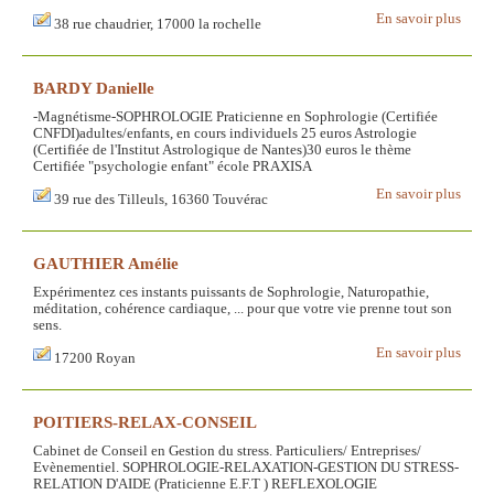
En savoir plus
38 rue chaudrier, 17000 la rochelle
BARDY Danielle
-Magnétisme-SOPHROLOGIE Praticienne en Sophrologie (Certifiée
CNFDI)adultes/enfants, en cours individuels 25 euros Astrologie
(Certifiée de l'Institut Astrologique de Nantes)30 euros le thème
Certifiée "psychologie enfant" école PRAXISA
En savoir plus
39 rue des Tilleuls, 16360 Touvérac
GAUTHIER Amélie
Expérimentez ces instants puissants de Sophrologie, Naturopathie,
méditation, cohérence cardiaque, ... pour que votre vie prenne tout son
sens.
En savoir plus
17200 Royan
POITIERS-RELAX-CONSEIL
Cabinet de Conseil en Gestion du stress. Particuliers/ Entreprises/
Evènementiel. SOPHROLOGIE-RELAXATION-GESTION DU STRESS-
RELATION D'AIDE (Praticienne E.F.T ) REFLEXOLOGIE