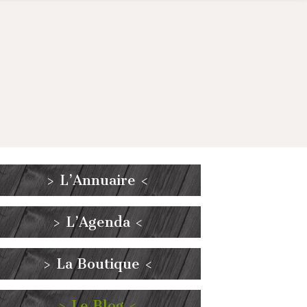
> L’Annuaire <
> L’Agenda <
> La Boutique <
> Le Blog <