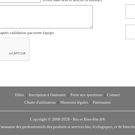
(votre mail sera ni affiché ni diffusé)
 après validation par notre équipe.
Edito
|
Inscription à l'annuaire
|
Foire aux questions
|
Contact
Charte d'utilisation
|
Mentions légales
|
Partenaires
Copyright © 2008-2026 -
Bio et Bien-être.fr®
'annuaire des professionnels des produits et services bio, écologiques, et de bien-êt