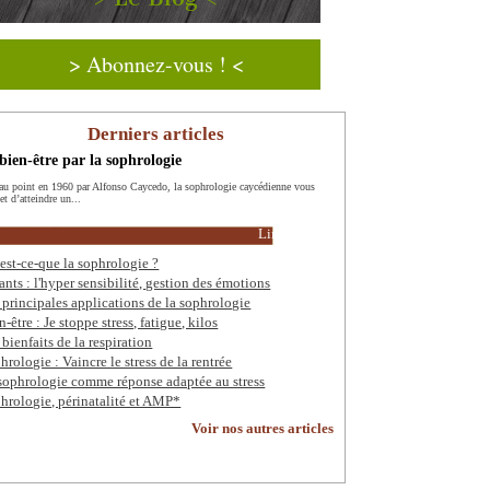
> Abonnez-vous ! <
Derniers articles
bien-être par la sophrologie
au point en 1960 par Alfonso Caycedo, la sophrologie caycédienne vous
t d’atteindre un...
Lire la suite
est-ce-que la sophrologie ?
ants : l'hyper sensibilité, gestion des émotions
 principales applications de la sophrologie
n-être : Je stoppe stress, fatigue, kilos
 bienfaits de la respiration
hrologie : Vaincre le stress de la rentrée
sophrologie comme réponse adaptée au stress
hrologie, périnatalité et AMP*
Voir nos autres articles