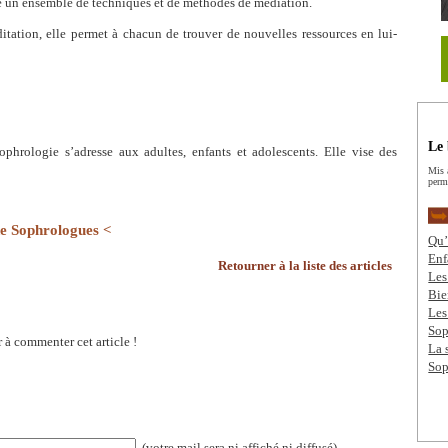
se un ensemble de techniques et de méthodes de médiation.
itation, elle permet à chacun de trouver de nouvelles ressources en lui-
Le 
phrologie s’adresse aux adultes, enfants et adolescents. Elle vise des
Mis 
perme
de Sophrologues <
Qu’
Enf
Retourner à la liste des articles
Les
Bie
Les
Sop
 à commenter cet article !
La 
Sop