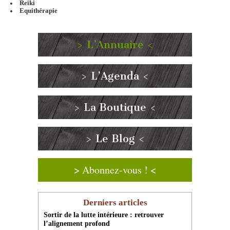
Reiki
Equithérapie
> L’Annuaire <
> L’Agenda <
> La Boutique <
> Le Blog <
> Abonnez-vous ! <
Derniers articles
Sortir de la lutte intérieure : retrouver
l’alignement profond