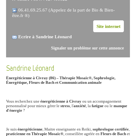
06.41.69.25.67 (Appelez de la part de Bio & Bien-
être.fr ®)
Site internet
Ecrire à Sandrine Léonard
Signaler un problème sur cette annonce
Sandrine Léonard
Énergéticienne à Civray (86) – Thérapie Mosaic®, Sophrologie,
Énergétique, Fleurs de Bach et Communication animale
Vous recherchez une
énergéticienne à Civray
ou un accompagnement
personnalisé pour mieux gérer le
stress
, l'
anxiété
, la
fatigue
ou le
manque
d'énergie
?
Je suis
énergéticienne
, Maitre enseignante en Reiki,
sophrologue certifiée
,
praticienne en Thérapie Mosaic®
, conseillère agréée en
Fleurs de Bach
et