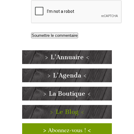
> L’Annuaire <
> L’Agenda <
> La Boutique <
> Le Blog <
> Abonnez-vous ! <