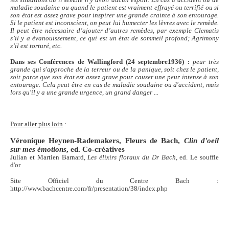
les situations où il semble n'y avoir aucun espoir. En cas d’accident ou de
maladie soudaine ou quand le patient est vraiment effrayé ou terrifié ou si
son état est assez grave pour inspirer une grande crainte à son entourage.
Si le patient est inconscient, on peut lui humecter les lèvres avec le remède.
Il peut être nécessaire d’ajouter d’autres remèdes, par exemple Clematis
s’il y a évanouissement, ce qui est un état de sommeil profond; Agrimony
s’il est torturé, etc.
Dans ses Conférences de Wallingford (24 septembre1936) :
peur très
grande qui s'approche de la terreur ou de la panique, soit chez le patient,
soit parce que son état est assez grave pour causer une peur intense à son
entourage. Cela peut être en cas de
maladie soudaine ou d'accident, mais
lors qu'il y a une grande urgence, un grand danger ...
Pour aller plus loin
:
Véronique Heynen-Rademakers, Fleurs de Bach,
Clin d'oeil
sur mes émotions
, ed. Co-créatives
Julian et Martien Barnard,
Les élixirs floraux du Dr Bach
, ed. Le souffle
d'or
Site Officiel du Centre Bach :
http://www.bachcentre.com/fr/presentation/38/index.php