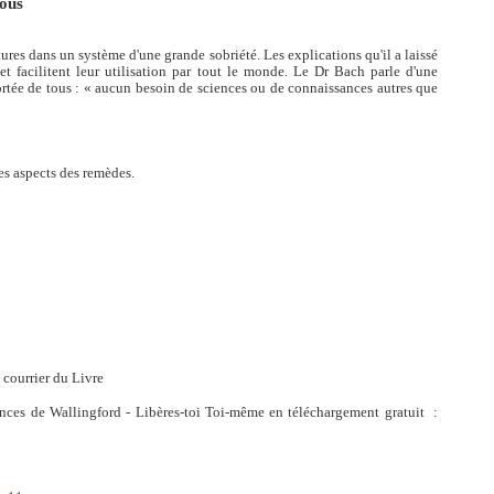
tous
res dans un système d'une grande sobriété. Les explications qu'il a laissé
t facilitent leur utilisation par tout le monde. Le Dr Bach parle d'une
ortée de tous : « aucun besoin de sciences ou de connaissances autres que
es aspects des remèdes.
e courrier du Livre
ences de Wallingford - Libères-toi Toi-même en téléchargement gratuit :