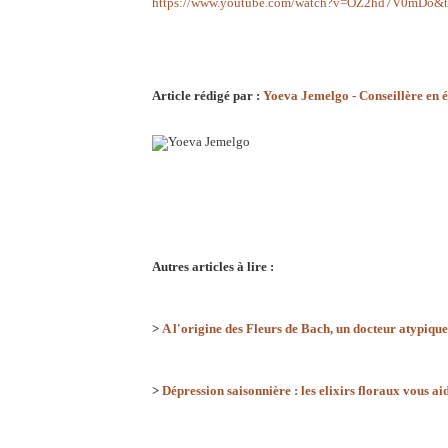
https://www.youtube.com/watch?v=OZ2hd7V0mDo&t
Article rédigé par :
Yoeva Jemelgo - Conseillère en é
Autres articles à lire :
>
A l'origine des Fleurs de Bach, un docteur atypique
>
Dépression saisonnière : les elixirs floraux vous ai