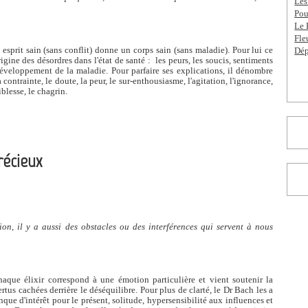
Les
Pou
Le 
Fle
esprit sain (sans conflit) donne un corps sain (sans maladie). Pour lui ce
Dép
igine des désordres dans l'état de santé : les peurs, les soucis, sentiments
 développement de la maladie. Pour parfaire ses explications, il dénombre
contrainte, le doute, la peur, le sur-enthousiasme, l'agitation, l'ignorance,
aiblesse, le chagrin.
précieux
ion, il y a aussi des obstacles ou des interférences qui servent à nous
haque élixir correspond à une émotion particulière et vient soutenir la
rtus cachées derrière le déséquilibre. Pour plus de clarté, le Dr Bach les a
nque d'intérêt pour le présent, solitude, hypersensibilité aux influences et