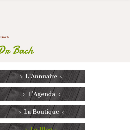
r Bach
e Dr Bach
> L’Annuaire <
> L’Agenda <
> La Boutique <
> Le Blog <