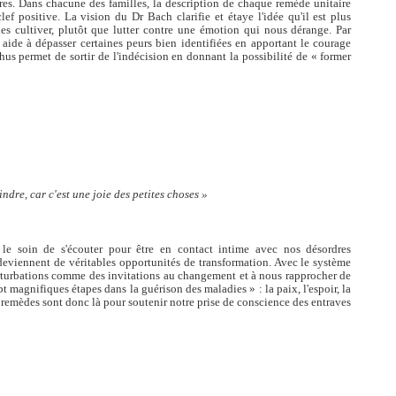
res. Dans chacune des familles, la description de chaque remède unitaire
clef positive. La vision du Dr Bach clarifie et étaye l'idée qu'il est plus
les cultiver, plutôt que lutter contre une émotion qui nous dérange. Par
aide à dépasser certaines peurs bien identifiées en apportant le courage
thus permet de sortir de l'indécision en donnant la possibilité de « former
eindre, car c'est une joie des petites choses »
re le soin de s'écouter pour être en contact intime avec nos désordres
 deviennent de véritables opportunités de transformation. Avec le système
rturbations comme des invitations au changement et à nous rapprocher de
 magnifiques étapes dans la guérison des maladies » : la paix, l'espoir, la
Les remèdes sont donc là pour soutenir notre prise de conscience des entraves