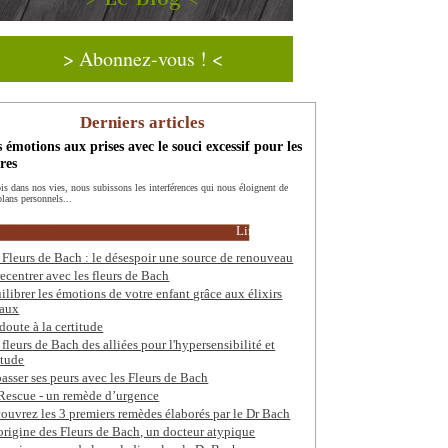
> Abonnez-vous ! <
Derniers articles
 émotions aux prises avec le souci excessif pour les
res
ois dans nos vies, nous subissons les interférences qui nous éloignent de
plans personnels...
Lire la suite
 Fleurs de Bach : le désespoir une source de renouveau
recentrer avec les fleurs de Bach
ilibrer les émotions de votre enfant grâce aux élixirs
raux
doute à la certitude
 fleurs de Bach des alliées pour l'hypersensibilité et
itude
asser ses peurs avec les Fleurs de Bach
Rescue - un remède d’urgence
ouvrez les 3 premiers remèdes élaborés par le Dr Bach
'origine des Fleurs de Bach, un docteur atypique