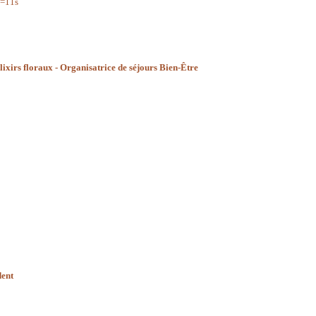
=11s
lixirs floraux - Organisatrice de séjours Bien-Être
dent