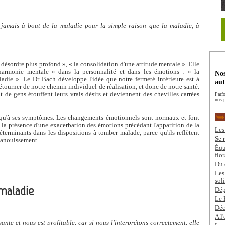
t jamais à bout de la maladie pour la simple raison que la maladie, à
n désordre plus profond », « la consolidation d'une attitude mentale ». Elle
isharmonie mentale » dans la personnalité et dans les émotions : « la
Nos
ladie ». Le Dr Bach développe l'idée que notre fermeté intérieure est à
aut
étourner de notre chemin individuel de réalisation, et donc de notre santé.
t de gens étouffent leurs vrais désirs et deviennent des chevilles carrées
Parf
nos 
e qu'à ses symptômes. Les changements émotionnels sont normaux et font
 la présence d'une exacerbation des émotions précédant l'apparition de la
Les
éterminants dans les dispositions à tomber malade, parce qu'ils reflètent
Se 
épanouissement.
Équ
flo
Du 
Les
sol
 maladie
Dép
Le 
Déc
A l
ante et nous est profitable, car si nous l'interprétons correctement, elle