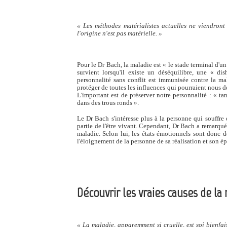
« Les méthodes matérialistes actuelles ne viendron
l'origine n'est pas matérielle. »
Pour le Dr Bach, la maladie est « le stade terminal d'u
survient lorsqu'il existe un déséquilibre, une « d
personnalité sans conflit est immunisée contre la ma
protéger de toutes les influences qui pourraient nous d
L'important est de préserver notre personnalité : « tan
dans des trous ronds ».
Le Dr Bach s'intéresse plus à la personne qui souffr
partie de l'être vivant. Cependant, Dr Bach a remarqué
maladie. Selon lui, les états émotionnels sont donc d
l'éloignement de la personne de sa réalisation et son 
Découvrir les vraies causes de la
« La maladie, apparemment si cruelle, est soi bienfais