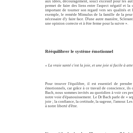
aux idées, découragement, souci excessif pour les aut
permet de faire des liens entre l'aspect négatif et la 
important de tourner son regard vers ses qualités et 
exemple, le remède Mimulus de la famille de la peur 
nécessaire d'y faire face. D'une autre manière, Scleran
une opinion correcte et à être ferme pour la suivre ».
Rééquilibrer le système émotionnel
« La vraie santé c'est la joie, et une joie si facile à att
Pour trouver l'équilibre, il est essentiel de prend
émotionnels, car grâce à ce travail de conscience, ils
Bach, nous sommes invités au quotidien à voir ces pe
notre voie d'épanouissement. Le Dr Bach parle de « sept
joie ; la confiance, la certitude, la sagesse, l'amour. 
à notre liberté d'être.