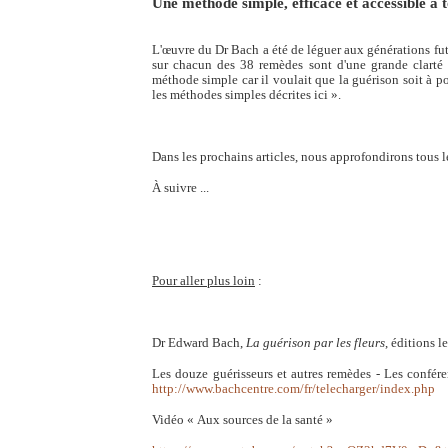
Une méthode simple, efficace et accessible à 
L'œuvre du Dr Bach a été de léguer aux générations futu
sur chacun des 38 remèdes sont d'une grande clarté e
méthode simple car il voulait que la guérison soit à p
les méthodes simples décrites ici ».
Dans les prochains articles, nous approfondirons tous l
À suivre ...
Pour aller plus loin
:
Dr Edward Bach,
La guérison par les fleurs
, éditions l
Les douze guérisseurs et autres remèdes - Les confér
http://www.bachcentre.com/fr/telecharger/index.php
Vidéo « Aux sources de la santé »