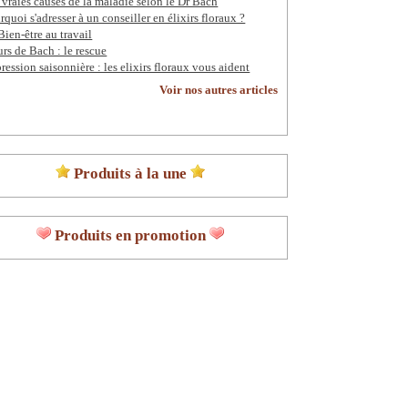
 vraies causes de la maladie selon le Dr Bach
rquoi s'adresser à un conseiller en élixirs floraux ?
Bien-être au travail
urs de Bach : le rescue
ression saisonnière : les elixirs floraux vous aident
Voir nos autres articles
Produits à la une
Produits en promotion