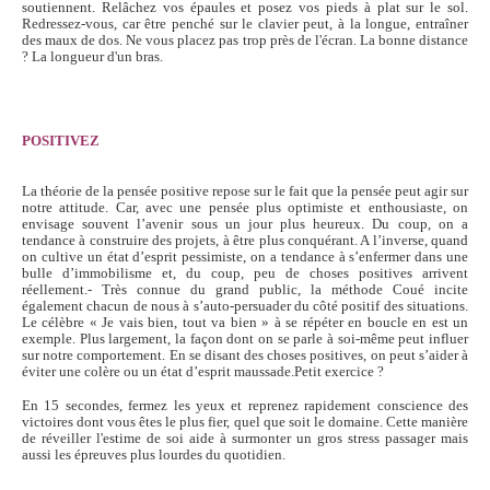
soutiennent. Relâchez vos épaules et posez vos pieds à plat sur le sol.
Redressez-vous, car être penché sur le clavier peut, à la longue, entraîner
des maux de dos. Ne vous placez pas trop près de l'écran. La bonne distance
? La longueur d'un bras.
POSITIVEZ
La théorie de la pensée positive repose sur le fait que la pensée peut agir sur
notre attitude. Car, avec une pensée plus optimiste et enthousiaste, on
envisage souvent l’avenir sous un jour plus heureux. Du coup, on a
tendance à construire des projets, à être plus conquérant. A l’inverse, quand
on cultive un état d’esprit pessimiste, on a tendance à s’enfermer dans une
bulle d’immobilisme et, du coup, peu de choses positives arrivent
réellement.- Très connue du grand public, la méthode Coué incite
également chacun de nous à s’auto-persuader du côté positif des situations.
Le célèbre « Je vais bien, tout va bien » à se répéter en boucle en est un
exemple. Plus largement, la façon dont on se parle à soi-même peut influer
sur notre comportement. En se disant des choses positives, on peut s’aider à
éviter une colère ou un état d’esprit maussade.Petit exercice ?
En 15 secondes, fermez les yeux et reprenez rapidement conscience des
victoires dont vous êtes le plus fier, quel que soit le domaine. Cette manière
de réveiller l'estime de soi aide à surmonter un gros stress passager mais
aussi les épreuves plus lourdes du quotidien.