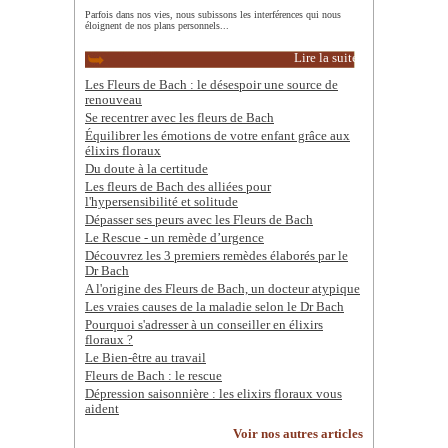
Parfois dans nos vies, nous subissons les interférences qui nous
éloignent de nos plans personnels...
Lire la suite
Les Fleurs de Bach : le désespoir une source de
renouveau
Se recentrer avec les fleurs de Bach
Équilibrer les émotions de votre enfant grâce aux
élixirs floraux
Du doute à la certitude
Les fleurs de Bach des alliées pour
l'hypersensibilité et solitude
Dépasser ses peurs avec les Fleurs de Bach
Le Rescue - un remède d’urgence
Découvrez les 3 premiers remèdes élaborés par le
Dr Bach
A l'origine des Fleurs de Bach, un docteur atypique
Les vraies causes de la maladie selon le Dr Bach
Pourquoi s'adresser à un conseiller en élixirs
floraux ?
Le Bien-être au travail
Fleurs de Bach : le rescue
Dépression saisonnière : les elixirs floraux vous
aident
Voir nos autres articles